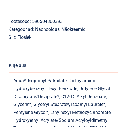
FLOSLEK
Arnica
niisutav
Tootekood:
5905043003931
tundlikule
Kategooriad:
Näohooldus
,
Näokreemid
nahale
Silt:
Floslek
SPF15
50ml
kogus
Kirjeldus
Aqua*, Isopropyl Palmitate, Diethylamino
Hydroxybenzoyl Hexyl Benzoate, Butylene Glycol
Dicaprylate/Dicaprate*, C12-15 Alkyl Benzoate,
Glycerin*, Glyceryl Stearate*, Isoamyl Laurate*,
Pentylene Glycol*, Ethylhexyl Methoxycinnamate,
Hydroxyethyl Acrylate/Sodium Acryloyldimethyl