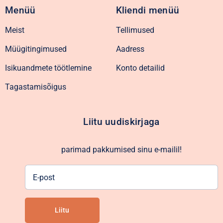
Menüü
Kliendi menüü
Meist
Tellimused
Müügitingimused
Aadress
Isikuandmete töötlemine
Konto detailid
Tagastamisõigus
Liitu uudiskirjaga
parimad pakkumised sinu e-mailil!
E-
post
Liitu