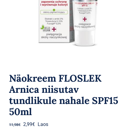
Parfüümid
Kaubamärgid
Eripakkumised
Näokreem FLOSLEK
Arnica niisutav
tundlikule nahale SPF15
50ml
Algne
Praegune
2,99
€
Laos
11,98
€
hind
hind