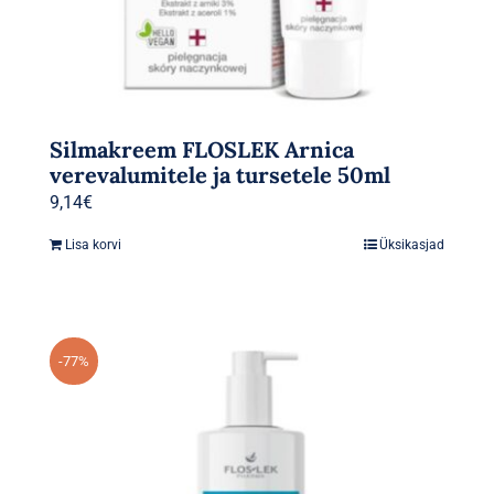
Silmakreem FLOSLEK Arnica
verevalumitele ja tursetele 50ml
9,14
€
Lisa korvi
Üksikasjad
-77%