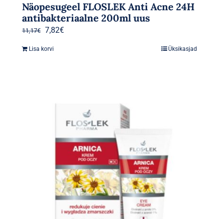
Näopesugeel FLOSLEK Anti Acne 24H
antibakteriaalne 200ml uus
Algne
Praegune
7,82
€
11,17
€
hind
hind
Lisa korvi
Üksikasjad
oli:
on:
11,17€.
7,82€.