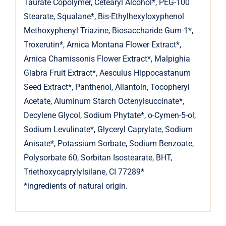
Taurate Copolymer, Cetearyl Alcohol*, PEG-100
Stearate, Squalane*, Bis-Ethylhexyloxyphenol
Methoxyphenyl Triazine, Biosaccharide Gum-1*,
Troxerutin*, Arnica Montana Flower Extract*,
Arnica Chamissonis Flower Extract*, Malpighia
Glabra Fruit Extract*, Aesculus Hippocastanum
Seed Extract*, Panthenol, Allantoin, Tocopheryl
Acetate, Aluminum Starch Octenylsuccinate*,
Decylene Glycol, Sodium Phytate*, o-Cymen-5-ol,
Sodium Levulinate*, Glyceryl Caprylate, Sodium
Anisate*, Potassium Sorbate, Sodium Benzoate,
Polysorbate 60, Sorbitan Isostearate, BHT,
Triethoxycaprylylsilane, CI 77289*
*ingredients of natural origin.