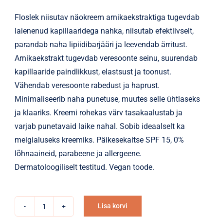
oli:
on:
Floslek niisutav näokreem arnikaekstraktiga tugevdab
11,98€.
2,99€.
laienenud kapillaaridega nahka, niisutab efektiivselt,
parandab naha lipiidibarjääri ja leevendab ärritust.
Arnikaekstrakt tugevdab veresoonte seinu, suurendab
kapillaaride paindlikkust, elastsust ja toonust.
Vähendab veresoonte rabedust ja haprust.
Minimaliseerib naha punetuse, muutes selle ühtlaseks
ja klaariks. Kreemi rohekas värv tasakaalustab ja
varjab punetavaid laike nahal. Sobib ideaalselt ka
meigialuseks kreemiks. Päikesekaitse SPF 15, 0%
lõhnaaineid, parabeene ja allergeene.
Dermatoloogiliselt testitud. Vegan toode.
Lisa korvi
Näokreem
Alternative: