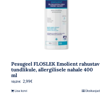
Pesugeel FLOSLEK Emolient rahustav
tundlikule, allergilisele nahale 400
ml
Algne
Praegune
2,99
€
13,21
€
hind
hind
Lisa korvi
Üksikasjad
oli:
on:
13,21€.
2,99€.