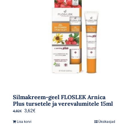
Silmakreem-geel FLOSLEK Arnica
Plus tursetele ja verevalumitele 15ml
Algne
Praegune
3,62
€
4,82
€
hind
hind
Lisa korvi
Üksikasjad
oli:
on: