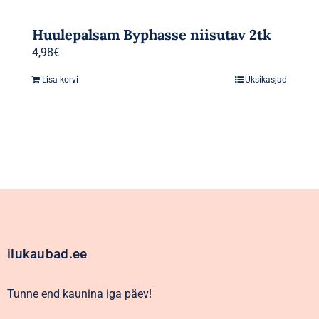
Huulepalsam Byphasse niisutav 2tk
4,98
€
Lisa korvi
Üksikasjad
ilukaubad.ee
Tunne end kaunina iga päev!