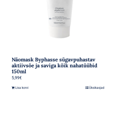
Näomask Byphasse sügavpuhastav
aktiivsöe ja saviga kõik nahatüübid
150ml
5,99
€
Lisa korvi
Üksikasjad