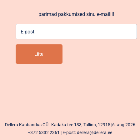
parimad pakkumised sinu e-mailil!
E-
post
Alternative:
Dellera Kaubandus OÜ | Kadaka tee 133, Tallinn, 12915 |6. aug 2026
+372 5332 2361
| E-post: dellera@dellera.ee