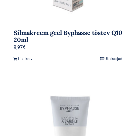
Silmakreem geel Byphasse tõstev Q10
20ml
9,97
€
Lisa korvi
Üksikasjad