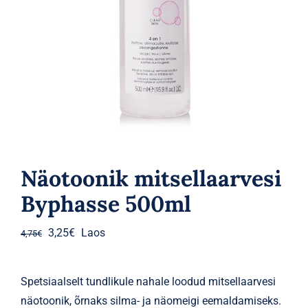
Parfüümid
Kaubamärgid
Eripakkumised
Näotoonik mitsellaarvesi
Byphasse 500ml
Algne
Praegune
3,25
€
Laos
4,75
€
hind
hind
oli:
on:
Spetsiaalselt tundlikule nahale loodud mitsellaarvesi
4,75€.
3,25€.
näotoonik, õrnaks silma- ja näomeigi eemaldamiseks.