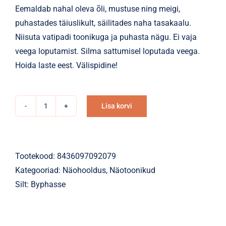
Eemaldab nahal oleva õli, mustuse ning meigi,
puhastades täiuslikult, säilitades naha tasakaalu.
Niisuta vatipadi toonikuga ja puhasta nägu. Ei vaja
veega loputamist. Silma sattumisel loputada veega.
Hoida laste eest. Välispidine!
Lisa korvi
Näotoonik
Alternative:
mitsellaarvesi
Byphasse
500ml
Tootekood:
8436097092079
kogus
Kategooriad:
Näohooldus
,
Näotoonikud
Silt:
Byphasse