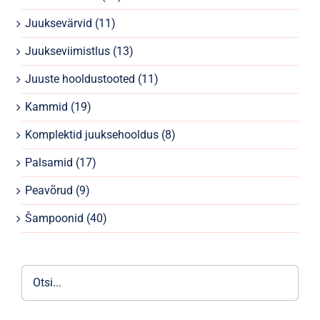
Parfüümid
Juuksevärvid
(11)
Kaubamärgid
Juukseviimistlus
(13)
Juuste hooldustooted
(11)
Eripakkumised
Kammid
(19)
Komplektid juuksehooldus
(8)
Palsamid
(17)
Peavõrud
(9)
Šampoonid
(40)