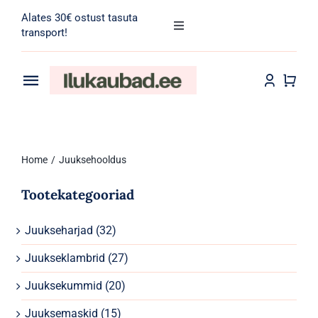
Skip
Alates 30€ ostust tasuta
to
Toggle
transport!
Navigation
content
Search
for:
Toggle
Navigation
Transport
Juuksehooldus
Home
Juuksehooldus
Näohooldus
Tootekategooriad
Kehahooldus
Juukseharjad
(32)
Meik
Juukseklambrid
(27)
Tarvikud
Juuksekummid
(20)
Juuksemaskid
(15)