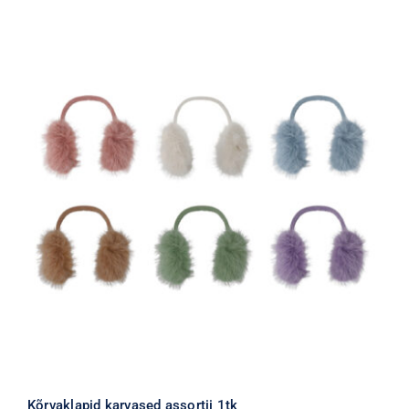
Kõrvaklapid karvased assortii 1tk