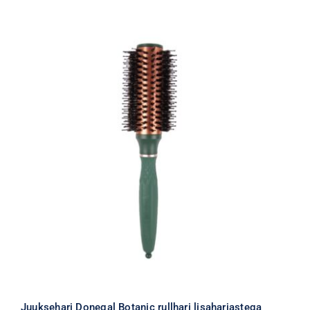
Juuksehari Donegal Botanic rullhari lisaharjastega