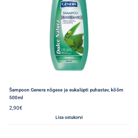
Šampoon Genera nõgese ja eukalüpti puhastav, kõõm
500ml
2,90
€
Lisa ostukorvi