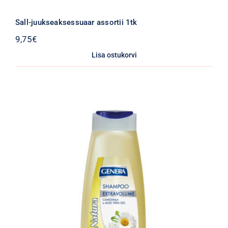
Sall-juukseaksessuaar assortii 1tk
9,75
€
Lisa ostukorvi