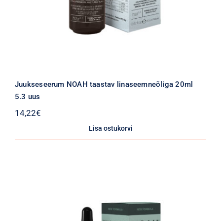
Juukseseerum NOAH taastav linaseemneõliga 20ml
5.3 uus
14,22
€
Lisa ostukorvi