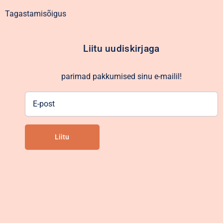
Tagastamisõigus
Liitu uudiskirjaga
parimad pakkumised sinu e-mailil!
E-
post
Liitu
Alternative: