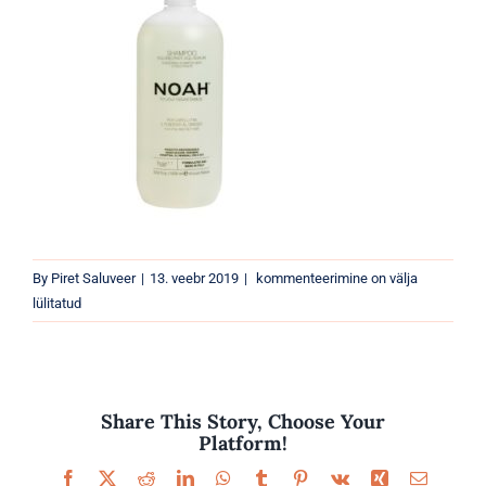
Parfüümid
Kaubamärgid
Eripakkumised
8034063520016
By
Piret Saluveer
|
13. veebr 2019
|
kommenteerimine on välja
lülitatud
Share This Story, Choose Your
Platform!
Facebook
X
Reddit
LinkedIn
WhatsApp
Tumblr
Pinterest
Vk
Xing
Email