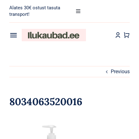
Skip
Alates 30€ ostust tasuta
to
Toggle
transport!
Navigation
content
Search
for:
Toggle
Navigation
Transport
Juuksehooldus
Näohooldus
Previous
Kehahooldus
8034063520016
Meik
Tarvikud