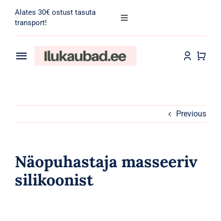
Skip
Alates 30€ ostust tasuta
to
Toggle
transport!
Navigation
content
Search
for:
Toggle
Navigation
Transport
Juuksehooldus
Näohooldus
Previous
Kehahooldus
Näopuhastaja masseeriv
Meik
silikoonist
Tarvikud