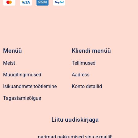
Menüü
Kliendi menüü
Meist
Tellimused
Müügitingimused
Aadress
Isikuandmete töötlemine
Konto detailid
Tagastamisõigus
Liitu uudiskirjaga
parimad pakkumised sinu e-mailil!