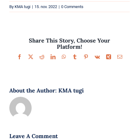
Parfüümid
By
KMA tugi
|
15. nov. 2022
|
0 Comments
Kaubamärgid
Eripakkumised
Share This Story, Choose Your
Platform!
Facebook
X
Reddit
LinkedIn
WhatsApp
Tumblr
Pinterest
Vk
Xing
Email
About the Author:
KMA tugi
Leave A Comment