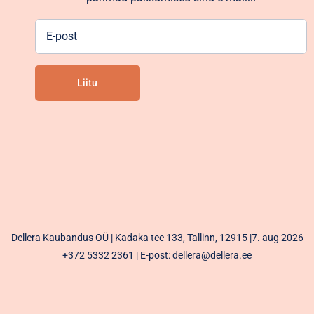
E-
post
Liitu
Alternative:
Dellera Kaubandus OÜ | Kadaka tee 133, Tallinn, 12915 |7. aug 2026
+372 5332 2361
| E-post: dellera@dellera.ee