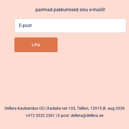
parimad pakkumised sinu e-mailil!
E-
post
Liitu
Alternative:
Dellera Kaubandus OÜ | Kadaka tee 133, Tallinn, 12915 |8. aug 2026
+372 5332 2361
| E-post: dellera@dellera.ee