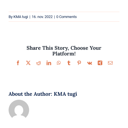
Parfüümid
By
KMA tugi
|
16. nov. 2022
|
0 Comments
Kaubamärgid
Eripakkumised
Share This Story, Choose Your
Platform!
Facebook
X
Reddit
LinkedIn
WhatsApp
Tumblr
Pinterest
Vk
Xing
Email
About the Author:
KMA tugi