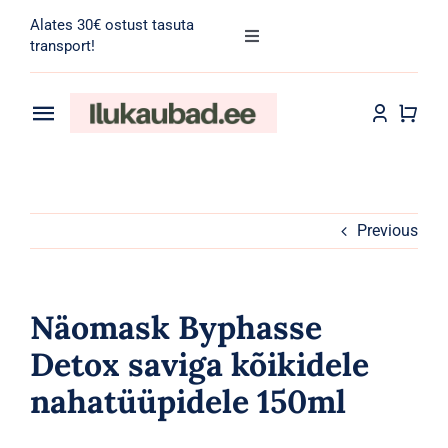
Skip
Alates 30€ ostust tasuta
to
Toggle
transport!
Navigation
content
Search
for:
Toggle
Navigation
Transport
Juuksehooldus
Näohooldus
Previous
Kehahooldus
Näomask Byphasse
Meik
Detox saviga kõikidele
nahatüüpidele 150ml
Tarvikud