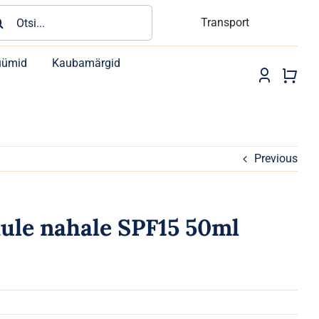
rch
Transport
üümid
Kaubamärgid
Previous
ule nahale SPF15 50ml