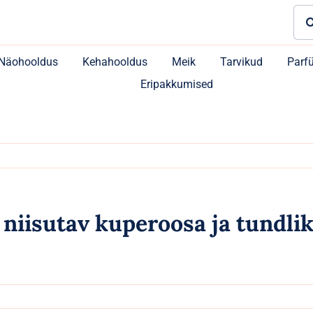
Sea
for:
Näohooldus
Kehahooldus
Meik
Tarvikud
Parf
Eripakkumised
iisutav kuperoosa ja tundlik