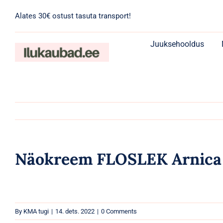
Skip
Alates 30€ ostust tasuta transport!
to
content
Juuksehooldus
Näokreem FLOSLEK Arnica n
By
KMA tugi
|
14. dets. 2022
|
0 Comments