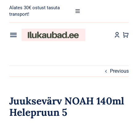
Skip
Alates 30€ ostust tasuta
to
Toggle
transport!
Navigation
content
Search
for:
Toggle
Navigation
Transport
Juuksehooldus
Näohooldus
Previous
Kehahooldus
Juuksevärv NOAH 140ml
Meik
Helepruun 5
Tarvikud