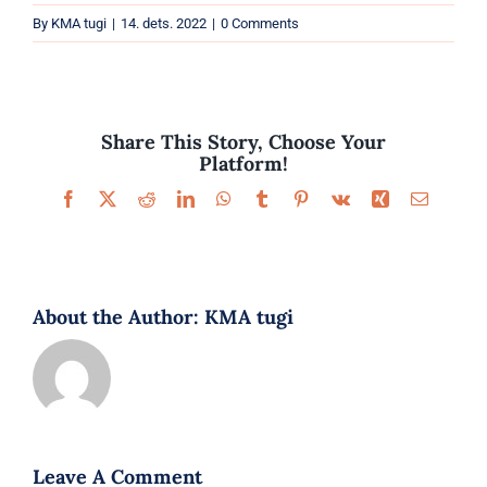
Parfüümid
By
KMA tugi
|
14. dets. 2022
|
0 Comments
Kaubamärgid
Eripakkumised
Share This Story, Choose Your
Platform!
Facebook
X
Reddit
LinkedIn
WhatsApp
Tumblr
Pinterest
Vk
Xing
Email
About the Author:
KMA tugi
Leave A Comment