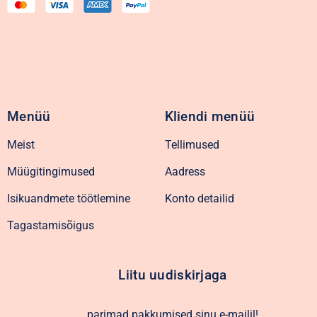
Menüü
Kliendi menüü
Meist
Tellimused
Müügitingimused
Aadress
Isikuandmete töötlemine
Konto detailid
Tagastamisõigus
Liitu uudiskirjaga
parimad pakkumised sinu e-mailil!