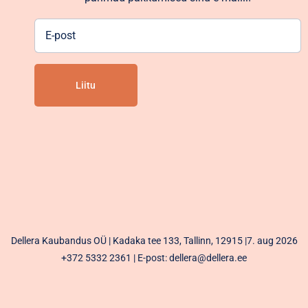
E-
post
Alternative:
Dellera Kaubandus OÜ | Kadaka tee 133, Tallinn, 12915 |7. aug 2026
+372 5332 2361
| E-post: dellera@dellera.ee