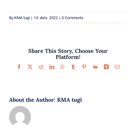
Parfüümid
By
KMA tugi
|
14. dets. 2022
|
0 Comments
Kaubamärgid
Eripakkumised
Share This Story, Choose Your
Platform!
Facebook
X
Reddit
LinkedIn
WhatsApp
Tumblr
Pinterest
Vk
Xing
Email
About the Author:
KMA tugi