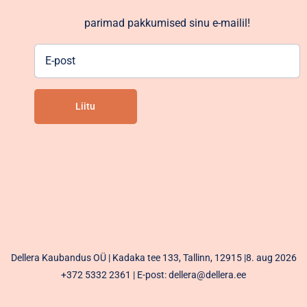
parimad pakkumised sinu e-mailil!
E-
post
Liitu
Alternative:
Dellera Kaubandus OÜ | Kadaka tee 133, Tallinn, 12915 |8. aug 2026
+372 5332 2361
| E-post: dellera@dellera.ee