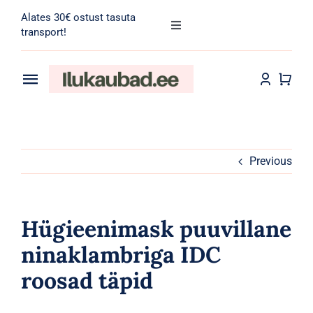
Skip
Alates 30€ ostust tasuta
to
Toggle
transport!
Navigation
content
Search
for:
Toggle
Navigation
Transport
Juuksehooldus
Näohooldus
Previous
Kehahooldus
Hügieenimask puuvillane
Meik
ninaklambriga IDC
roosad täpid
Tarvikud