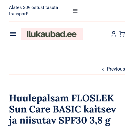
Skip
Alates 30€ ostust tasuta
to
Toggle
transport!
Navigation
content
Search
for:
Toggle
Navigation
Transport
Juuksehooldus
Näohooldus
Previous
Kehahooldus
Huulepalsam FLOSLEK
Meik
Sun Care BASIC kaitsev
ja niisutav SPF30 3,8 g
Tarvikud