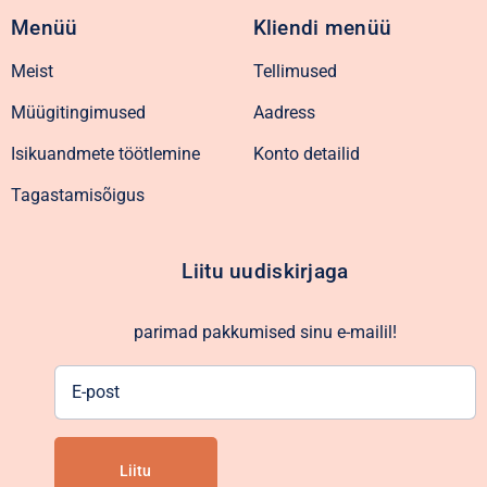
Menüü
Kliendi menüü
Meist
Tellimused
Müügitingimused
Aadress
Isikuandmete töötlemine
Konto detailid
Tagastamisõigus
Liitu uudiskirjaga
parimad pakkumised sinu e-mailil!
E-
post