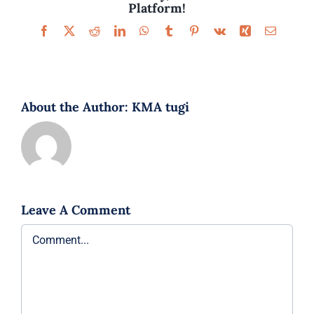
Platform!
Facebook
X
Reddit
LinkedIn
WhatsApp
Tumblr
Pinterest
Vk
Xing
Email
About the Author:
KMA tugi
Leave A Comment
Comment