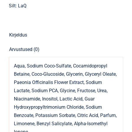
kogus
Silt:
LaQ
Kirjeldus
Arvustused (0)
Aqua, Sodium Coco-Sulfate, Cocamidopropyl
Betaine, Coco-Glucoside, Glycerin, Glyceryl Oleate,
Paeonia Officinalis Flower Extract, Sodium
Lactate, Sodium PCA, Glycine, Fructose, Urea,
Niacinamide, Inositol, Lactic Acid, Guar
Hydroxypropyltrimonium Chloride, Sodium
Benzoate, Potassium Sorbate, Citric Acid, Parfum,
Limonene, Benzyl Salicylate, Alpha-Isomethyl
Ionone.