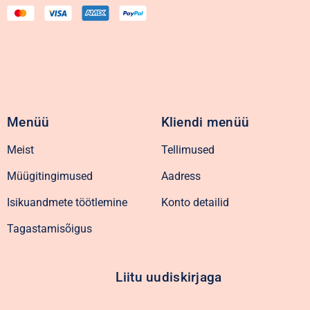
Menüü
Kliendi menüü
Meist
Tellimused
Müügitingimused
Aadress
Isikuandmete töötlemine
Konto detailid
Tagastamisõigus
Liitu uudiskirjaga