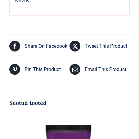
Share On Facebook
Tweet This Product
Pin This Product
Email This Product
Seotud tooted