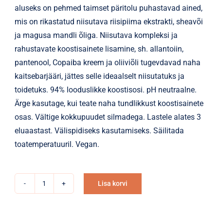
aluseks on pehmed taimset päritolu puhastavad ained,
mis on rikastatud niisutava riisipiima ekstrakti, sheavõi
ja magusa mandli õliga. Niisutava kompleksi ja
rahustavate koostisainete lisamine, sh. allantoiin,
pantenool, Copaiba kreem ja oliiviõli tugevdavad naha
kaitsebarjääri, jättes selle ideaalselt niisutatuks ja
toidetuks. 94% looduslikke koostisosi. pH neutraalne.
Ärge kasutage, kui teate naha tundlikkust koostisainete
osas. Vältige kokkupuudet silmadega. Lastele alates 3
eluaastast. Välispidiseks kasutamiseks. Säilitada
toatemperatuuril. Vegan.
Lisa korvi
Dušigeel-
Alternative:
vaht
LaQ