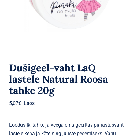
Parfüümid
Kaubamärgid
Eripakkumised
Dušigeel-vaht LaQ
lastele Natural Roosa
tahke 20g
5,07
€
Laos
Looduslik, tahke ja veega emulgeeritav puhastusvaht
lastele keha ja käte ning juuste pesemiseks. Vahu