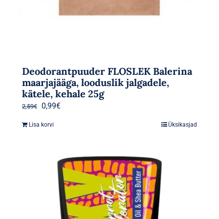
Deodorantpuuder FLOSLEK Balerina
maarjajääga, looduslik jalgadele,
kätele, kehale 25g
Algne
Praegune
0,99
€
2,59
€
hind
hind
Lisa korvi
Üksikasjad
oli:
on:
2,59€.
0,99€.