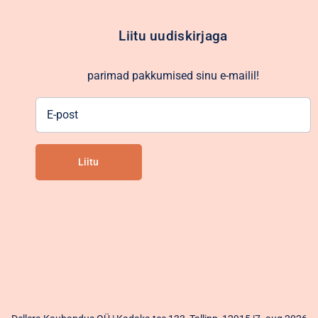
Liitu uudiskirjaga
parimad pakkumised sinu e-mailil!
E-
post
Liitu
Alternative: