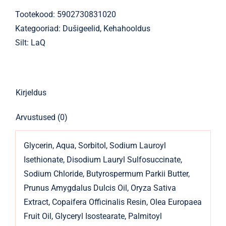
lastele
Tootekood:
5902730831020
Natural
Kategooriad:
Dušigeelid
,
Kehahooldus
Roosa
Silt:
LaQ
tahke
20g
kogus
Kirjeldus
Arvustused (0)
Glycerin, Aqua, Sorbitol, Sodium Lauroyl
Isethionate, Disodium Lauryl Sulfosuccinate,
Sodium Chloride, Butyrospermum Parkii Butter,
Prunus Amygdalus Dulcis Oil, Oryza Sativa
Extract, Copaifera Officinalis Resin, Olea Europaea
Fruit Oil, Glyceryl Isostearate, Palmitoyl