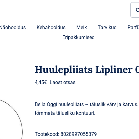
Sea
for:
Näohooldus
Kehahooldus
Meik
Tarvikud
Parf
Eripakkumised
Huulepliiats Lipliner 
4,45
€
Laost otsas
Bella Oggi huulepliiats – täiuslik värv ja katvu
tõmmata täiusliku kontuuri.
Tootekood:
8028997055379