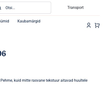
rch
Transport
üümid
Kaubamärgid
06
s. Pehme, kuid mitte rasvane tekstuur aitavad huultele