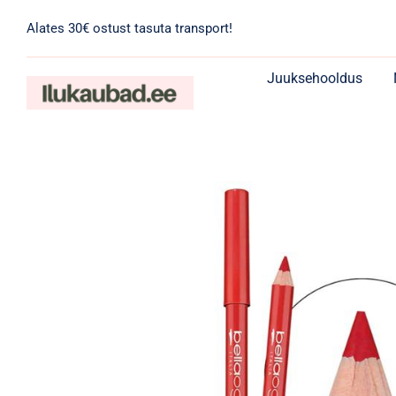
Skip
Alates 30€ ostust tasuta transport!
to
content
Juuksehooldus