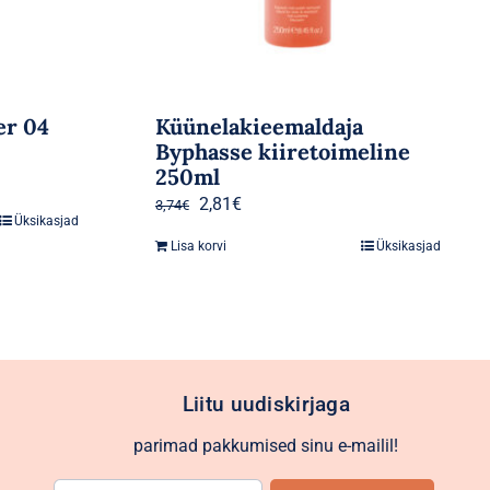
er 04
Küünelakieemaldaja
Byphasse kiiretoimeline
250ml
Algne
Praegune
2,81
€
3,74
€
Üksikasjad
hind
hind
Lisa korvi
Üksikasjad
oli:
on:
3,74€.
2,81€.
Liitu uudiskirjaga
parimad pakkumised sinu e-mailil!