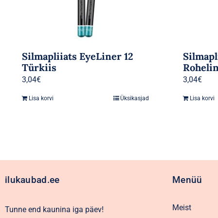
Silmapliiats EyeLiner 12
Silmapl
Türkiis
Roheli
3,04
€
3,04
€
Lisa korvi
Üksikasjad
Lisa korvi
ilukaubad.ee
Menüü
Meist
Tunne end kaunina iga päev!