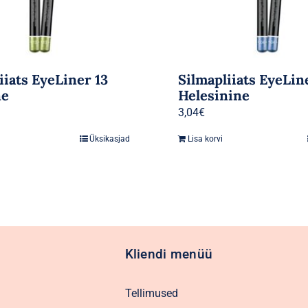
iiats EyeLiner 13
Silmapliiats EyeLin
ne
Helesinine
3,04
€
Üksikasjad
Lisa korvi
Kliendi menüü
Tellimused