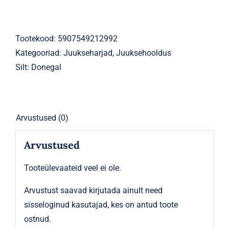
Donegal
Botanic
kandiline
Tootekood:
5907549212992
kogus
Kategooriad:
Juukseharjad
,
Juuksehooldus
Silt:
Donegal
Arvustused (0)
Arvustused
Tooteülevaateid veel ei ole.
Arvustust saavad kirjutada ainult need
sisseloginud kasutajad, kes on antud toote
ostnud.