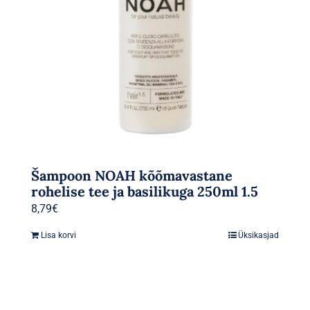
Šampoon NOAH kõõmavastane
rohelise tee ja basilikuga 250ml 1.5
8,79
€
Lisa korvi
Üksikasjad