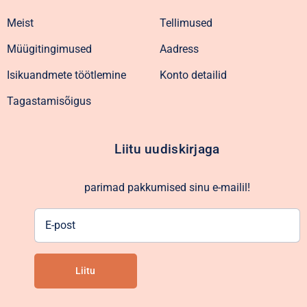
Meist
Tellimused
Müügitingimused
Aadress
Isikuandmete töötlemine
Konto detailid
Tagastamisõigus
Liitu uudiskirjaga
parimad pakkumised sinu e-mailil!
E-
post
Liitu