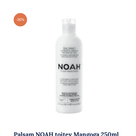
-30%
Palsam NOAH toitev Mangoga 250ml