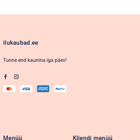
ilukaubad.ee
Tunne end kaunina iga päev!
Menüü
Kliendi menüü