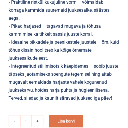
• Praktiline ristkülikukujuline vorm – võimaldab
korraga kammida suuremaid juuksesalke, säästes
aega.
• Pikad harjased – tagavad mugava ja tõhusa
kammimise ka tihkelt sassis juuste korral.
• Ideaalne pikkadele ja peenikestele juustele – õrn, kuid
tõhus disain hoolitseb ka kõige õrnemate
juuksesalkude eest.
• Integreeritud stiilimisotsik käepidemes – sobib juuste
täpseks jaotamiseks soengute tegemisel ning aitab
mugavalt eemaldada harjaste vahele kogunenud
juuksekarvu, hoides harja puhta ja hügieenilisena.
Terved, siledad ja kaunilt säravad juuksed iga päev!
Lisa korvi
Juuksehari
Alternative: