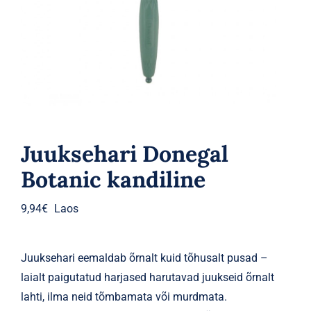
Parfüümid
Kaubamärgid
Eripakkumised
Juuksehari Donegal
Botanic kandiline
9,94
€
Laos
Juuksehari eemaldab õrnalt kuid tõhusalt pusad –
laialt paigutatud harjased harutavad juukseid õrnalt
lahti, ilma neid tõmbamata või murdmata.