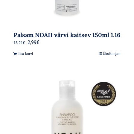
Palsam NOAH värvi kaitsev 150ml 1.16
Algne
Praegune
2,99
€
13,21
€
hind
hind
Lisa korvi
Üksikasjad
oli:
on:
13,21€.
2,99€.