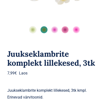
Parfüümid
Kaubamärgid
Eripakkumised
Juukseklambrite
komplekt lillekesed, 3tk
7,99
€
Laos
Juukseklambrite komplekt lillekesed, 3tk kmpl.
Erinevad värvitoonid.