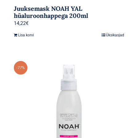
Juuksemask NOAH YAL
hüaluroonhappega 200ml
14,22
€
Lisa korvi
Üksikasjad
-77%