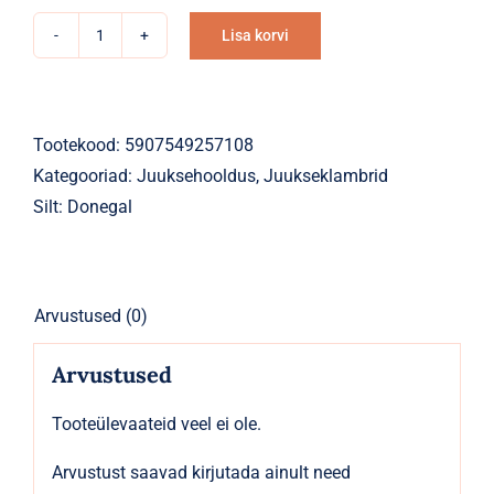
Lisa korvi
Juukseklambrite
Alternative:
komplekt
lillekesed,
3tk
Tootekood:
5907549257108
kogus
Kategooriad:
Juuksehooldus
,
Juukseklambrid
Silt:
Donegal
Arvustused (0)
Arvustused
Tooteülevaateid veel ei ole.
Arvustust saavad kirjutada ainult need