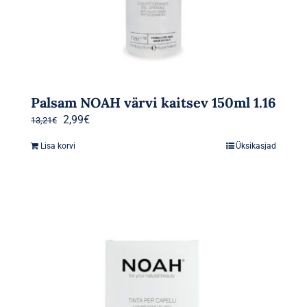
Palsam NOAH värvi kaitsev 150ml 1.16
Algne
Praegune
2,99
€
13,21
€
hind
hind
Lisa korvi
Üksikasjad
oli:
on:
13,21€.
2,99€.