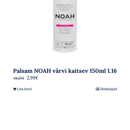
Palsam NOAH värvi kaitsev 150ml 1.16
Algne
Praegune
2,99
€
13,21
€
hind
hind
Lisa korvi
Üksikasjad
oli:
on:
13,21€.
2,99€.