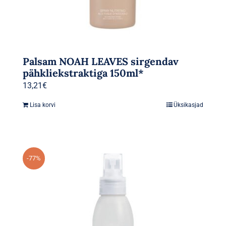
Palsam NOAH LEAVES sirgendav
pähkliekstraktiga 150ml*
13,21
€
Lisa korvi
Üksikasjad
-77%