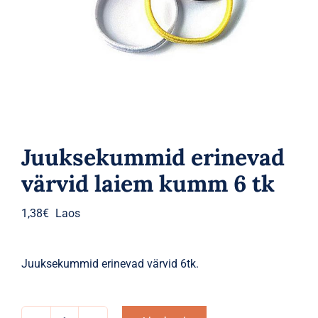
Parfüümid
Kaubamärgid
Eripakkumised
Juuksekummid erinevad
värvid laiem kumm 6 tk
1,38
€
Laos
Juuksekummid erinevad värvid 6tk.