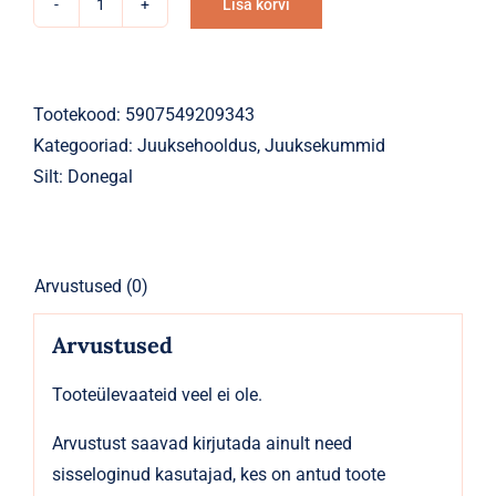
Lisa korvi
Juuksekummid
Alternative:
erinevad
värvid
laiem
Tootekood:
5907549209343
kumm
Kategooriad:
Juuksehooldus
,
Juuksekummid
6
Silt:
Donegal
tk
kogus
Arvustused (0)
Arvustused
Tooteülevaateid veel ei ole.
Arvustust saavad kirjutada ainult need
sisseloginud kasutajad, kes on antud toote