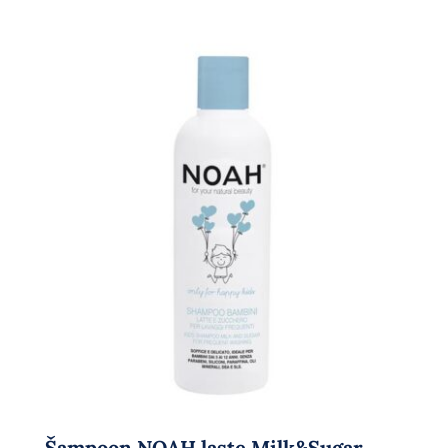
Šampoon NOAH laste Milk&Sugar