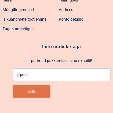
Meist
Tellimused
Müügitingimused
Aadress
Isikuandmete töötlemine
Konto detailid
Tagastamisõigus
Liitu uudiskirjaga
parimad pakkumised sinu e-mailil!
E-
post
Liitu
Alternative: