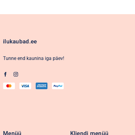
ilukaubad.ee
Tunne end kaunina iga päev!
Menüü
Kliendi menüü