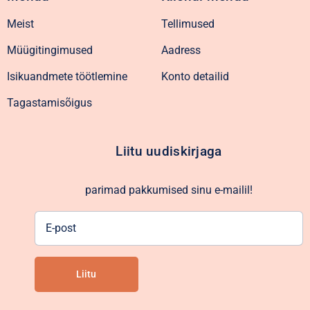
Meist
Tellimused
Müügitingimused
Aadress
Isikuandmete töötlemine
Konto detailid
Tagastamisõigus
Liitu uudiskirjaga
parimad pakkumised sinu e-mailil!
E-
post
Liitu