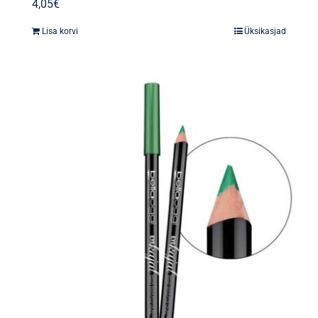
4,05
€
Lisa korvi
Üksikasjad