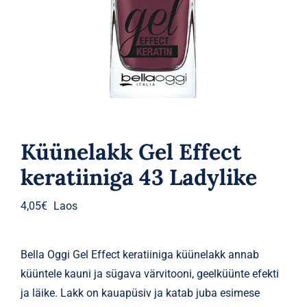
Parfüümid
Kaubamärgid
Eripakkumised
Küünelakk Gel Effect
keratiiniga 43 Ladylike
4,05
€
Laos
Bella Oggi Gel Effect keratiiniga küünelakk annab
küüntele kauni ja sügava värvitooni, geelküünte efekti
ja läike. Lakk on kauapüsiv ja katab juba esimese