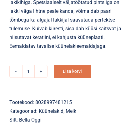
lakikihiga. Spetsiaalselt väljatöötatud pintsliga on
lakki väga lihtne peale kanda, võimaldab paari
tõmbega ka algajal lakkijal saavutada perfektse
tulemuse. Kuivab kiiresti, sisaldab küüsi kaitsvat ja
niisutavat keratiini, ei kahjusta küüneplaati.
Eemaldatav tavalise küünelakieemaldajaga.
Lisa korvi
Küünelakk
Alternative:
Gel
Effect
keratiiniga
Tootekood:
8028997481215
43
Kategooriad:
Küünelakid
,
Meik
Ladylike
Silt:
Bella Oggi
kogus