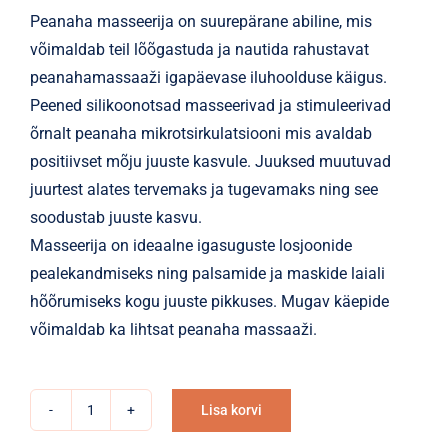
Peanaha masseerija on suurepärane abiline, mis
võimaldab teil lõõgastuda ja nautida rahustavat
peanahamassaaži igapäevase iluhoolduse käigus.
Peened silikoonotsad masseerivad ja stimuleerivad
õrnalt peanaha mikrotsirkulatsiooni mis avaldab
positiivset mõju juuste kasvule. Juuksed muutuvad
juurtest alates tervemaks ja tugevamaks ning see
soodustab juuste kasvu.
Masseerija on ideaalne igasuguste losjoonide
pealekandmiseks ning palsamide ja maskide laiali
hõõrumiseks kogu juuste pikkuses. Mugav käepide
võimaldab ka lihtsat peanaha massaaži.
Lisa korvi
Peanaha
Alternative: