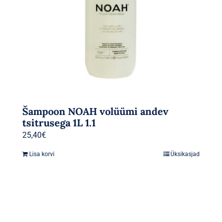
Šampoon NOAH volüümi andev
tsitrusega 1L 1.1
25,40
€
Lisa korvi
Üksikasjad