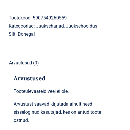
masseerija
BLISS
kogus
Tootekood:
5907549260559
Kategooriad:
Juukseharjad
,
Juuksehooldus
Silt:
Donegal
Arvustused (0)
Arvustused
Tooteülevaateid veel ei ole.
Arvustust saavad kirjutada ainult need
sisseloginud kasutajad, kes on antud toote
ostnud.