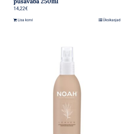
pusavaba 250ml
14,22
€
Lisa korvi
Üksikasjad