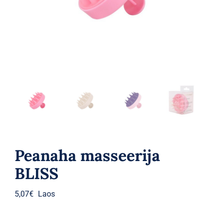
Parfüümid
Kaubamärgid
Eripakkumised
Peanaha masseerija
BLISS
5,07
€
Laos