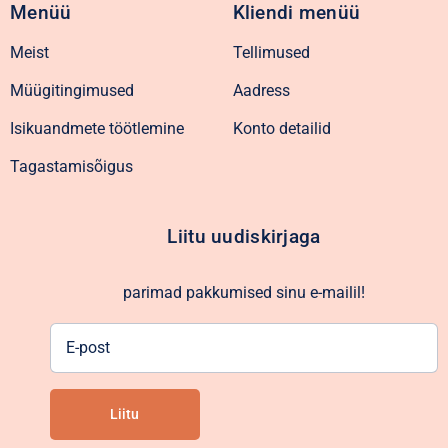
Menüü
Kliendi menüü
Meist
Tellimused
Müügitingimused
Aadress
Isikuandmete töötlemine
Konto detailid
Tagastamisõigus
Liitu uudiskirjaga
parimad pakkumised sinu e-mailil!
E-
post
Liitu