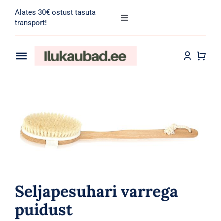
Skip
Alates 30€ ostust tasuta
to
Toggle
transport!
Navigation
content
Search
for:
Toggle
Navigation
Transport
Juuksehooldus
Näohooldus
Kehahooldus
Meik
Seljapesuhari varrega
Tarvikud
puidust