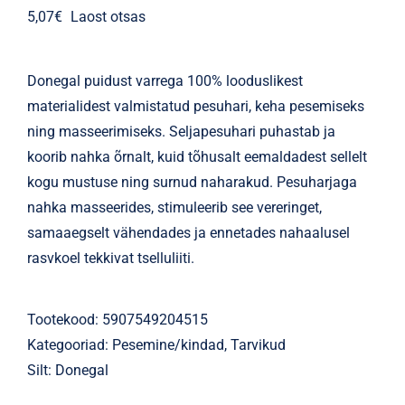
Parfüümid
5,07
€
Laost otsas
Kaubamärgid
Donegal puidust varrega 100% looduslikest
materialidest valmistatud pesuhari, keha pesemiseks
Eripakkumised
ning masseerimiseks. Seljapesuhari puhastab ja
koorib nahka õrnalt, kuid tõhusalt eemaldadest sellelt
kogu mustuse ning surnud naharakud. Pesuharjaga
nahka masseerides, stimuleerib see vereringet,
samaaegselt vähendades ja ennetades nahaalusel
rasvkoel tekkivat tselluliiti.
Tootekood:
5907549204515
Kategooriad:
Pesemine/kindad
,
Tarvikud
Silt:
Donegal