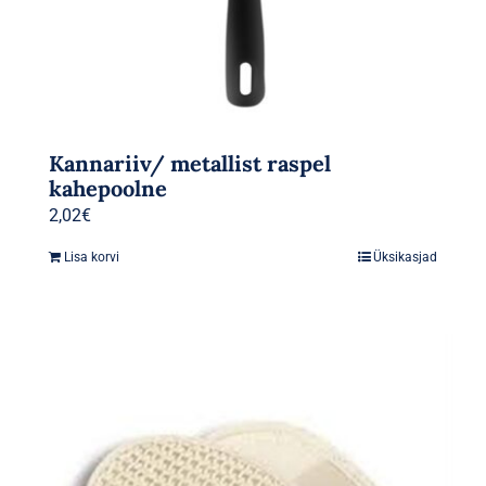
Kannariiv/ metallist raspel
kahepoolne
2,02
€
Lisa korvi
Üksikasjad