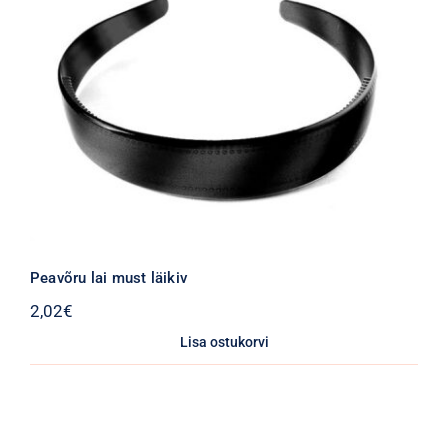
Peavõru lai must läikiv
2,02
€
Lisa ostukorvi