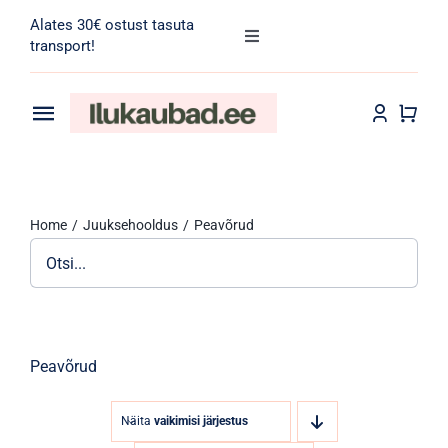
Skip
Alates 30€ ostust tasuta
to
Toggle
transport!
Navigation
content
Search
for:
Toggle
Navigation
Transport
Juuksehooldus
Home
Juuksehooldus
Peavõrud
Näohooldus
Kehahooldus
Meik
Peavõrud
Tarvikud
Näita
vaikimisi järjestus