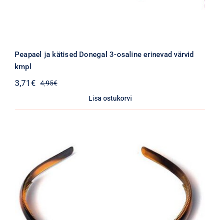
Peapael ja kätised Donegal 3-osaline erinevad värvid
kmpl
3,71
€
4,95
€
Algne
Praegune
hind
hind
Lisa ostukorvi
oli:
on:
4,95€.
3,71€.