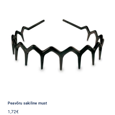
Peavõru sakiline must
1,72
€