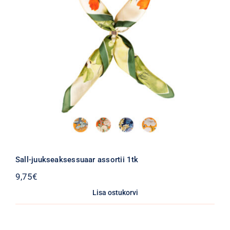
Sall-juukseaksessuaar assortii 1tk
9,75
€
Lisa ostukorvi