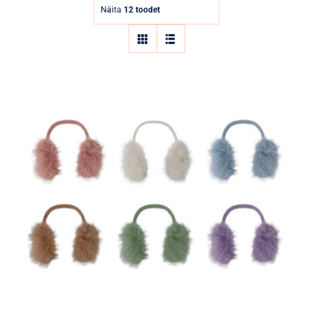
Parfüümid
Näita
12 toodet
Kaubamärgid
Eripakkumised