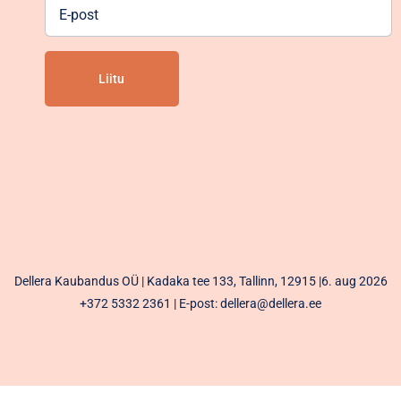
E-
post
Alternative:
Dellera Kaubandus OÜ | Kadaka tee 133, Tallinn, 12915 |6. aug 2026
+372 5332 2361
| E-post: dellera@dellera.ee