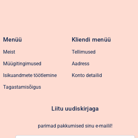
Menüü
Kliendi menüü
Meist
Tellimused
Müügitingimused
Aadress
Isikuandmete töötlemine
Konto detailid
Tagastamisõigus
Liitu uudiskirjaga
parimad pakkumised sinu e-mailil!