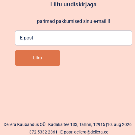
Liitu uudiskirjaga
parimad pakkumised sinu e-mailil!
E-
post
Liitu
Alternative:
Dellera Kaubandus OÜ | Kadaka tee 133, Tallinn, 12915 |10. aug 2026
+372 5332 2361
| E-post: dellera@dellera.ee