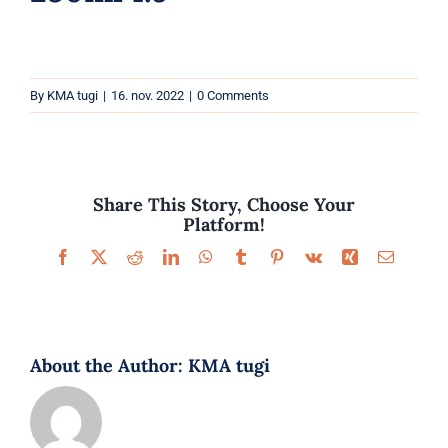
Parfüümid
Kaubamärgid
By
KMA tugi
|
16. nov. 2022
|
0 Comments
Eripakkumised
Share This Story, Choose Your
Platform!
Facebook
X
Reddit
LinkedIn
WhatsApp
Tumblr
Pinterest
Vk
Xing
Email
About the Author:
KMA tugi