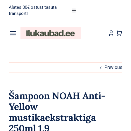
Skip
Alates 30€ ostust tasuta
to
Toggle
transport!
Navigation
content
Search
for:
Toggle
Navigation
Transport
Juuksehooldus
Näohooldus
Previous
Kehahooldus
Šampoon NOAH Anti-
Meik
Yellow
mustikaekstraktiga
Tarvikud
250ml 1.9