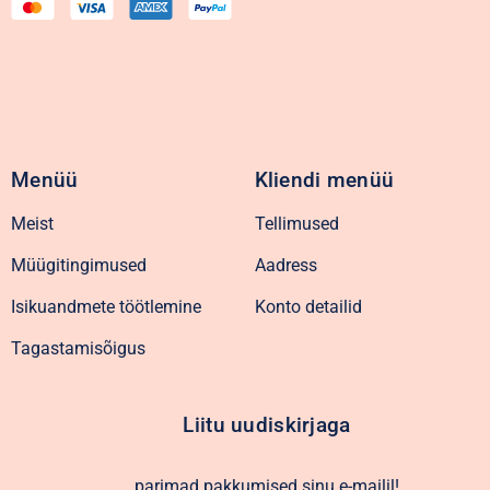
Menüü
Kliendi menüü
Meist
Tellimused
Müügitingimused
Aadress
Isikuandmete töötlemine
Konto detailid
Tagastamisõigus
Liitu uudiskirjaga
parimad pakkumised sinu e-mailil!