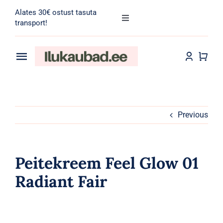
Skip
Alates 30€ ostust tasuta
to
Toggle
transport!
Navigation
content
Search
for:
Toggle
Navigation
Transport
Juuksehooldus
Näohooldus
Previous
Kehahooldus
Peitekreem Feel Glow 01
Meik
Radiant Fair
Tarvikud