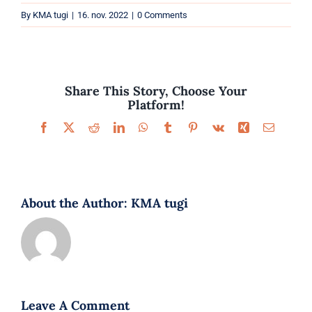
Parfüümid
By
KMA tugi
|
16. nov. 2022
|
0 Comments
Kaubamärgid
Eripakkumised
Share This Story, Choose Your
Platform!
Facebook
X
Reddit
LinkedIn
WhatsApp
Tumblr
Pinterest
Vk
Xing
Email
About the Author:
KMA tugi
Leave A Comment