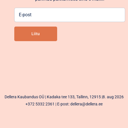
E-
post
Liitu
Alternative:
Dellera Kaubandus OÜ | Kadaka tee 133, Tallinn, 12915 |8. aug 2026
+372 5332 2361
| E-post: dellera@dellera.ee