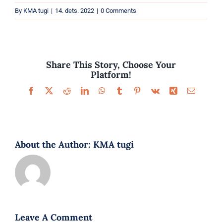
Parfüümid
By
KMA tugi
|
14. dets. 2022
|
0 Comments
Kaubamärgid
Eripakkumised
Share This Story, Choose Your
Platform!
Facebook
X
Reddit
LinkedIn
WhatsApp
Tumblr
Pinterest
Vk
Xing
Email
About the Author:
KMA tugi
Leave A Comment