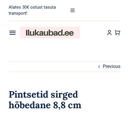
Skip
Alates 30€ ostust tasuta
to
Toggle
transport!
Navigation
content
Search
for:
Toggle
Navigation
Transport
Juuksehooldus
Näohooldus
Previous
Kehahooldus
Pintsetid sirged
Meik
hõbedane 8,8 cm
Tarvikud