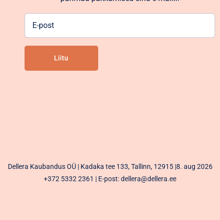
E-
post
Liitu
Alternative:
Dellera Kaubandus OÜ | Kadaka tee 133, Tallinn, 12915 |8. aug 2026
+372 5332 2361
| E-post: dellera@dellera.ee