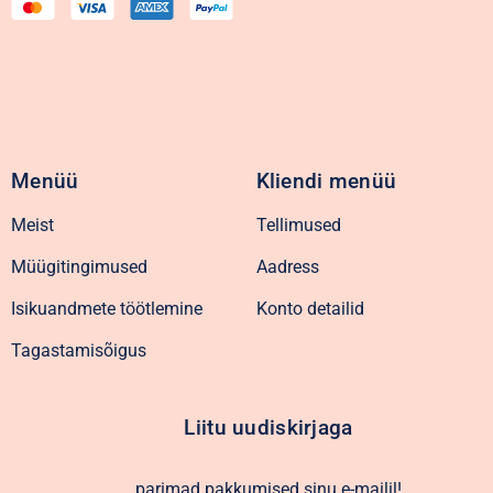
Menüü
Kliendi menüü
Meist
Tellimused
Müügitingimused
Aadress
Isikuandmete töötlemine
Konto detailid
Tagastamisõigus
Liitu uudiskirjaga
parimad pakkumised sinu e-mailil!