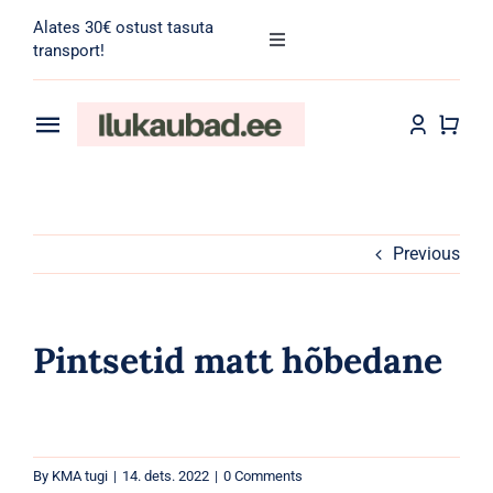
Skip
Alates 30€ ostust tasuta
to
Toggle
transport!
Navigation
content
Search
for:
Toggle
Navigation
Transport
Juuksehooldus
Näohooldus
Previous
Kehahooldus
Pintsetid matt hõbedane
Meik
Tarvikud
By
KMA tugi
|
14. dets. 2022
|
0 Comments