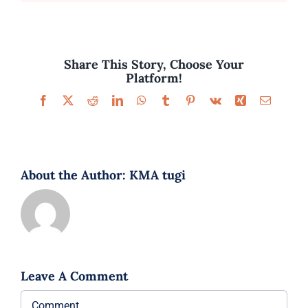
Parfüümid
Kaubamärgid
Share This Story, Choose Your
Platform!
Eripakkumised
Facebook
X
Reddit
LinkedIn
WhatsApp
Tumblr
Pinterest
Vk
Xing
Email
About the Author:
KMA tugi
Leave A Comment
Comment