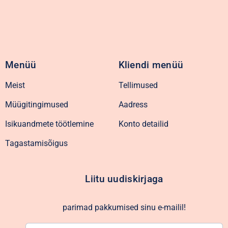
Menüü
Kliendi menüü
Meist
Tellimused
Müügitingimused
Aadress
Isikuandmete töötlemine
Konto detailid
Tagastamisõigus
Liitu uudiskirjaga
parimad pakkumised sinu e-mailil!