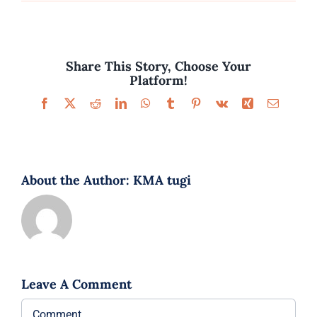
Parfüümid
Kaubamärgid
Share This Story, Choose Your
Platform!
Eripakkumised
Facebook
X
Reddit
LinkedIn
WhatsApp
Tumblr
Pinterest
Vk
Xing
Email
About the Author:
KMA tugi
Leave A Comment
Comment