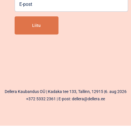
E-
post
Alternative:
Dellera Kaubandus OÜ | Kadaka tee 133, Tallinn, 12915 |6. aug 2026
+372 5332 2361
| E-post: dellera@dellera.ee