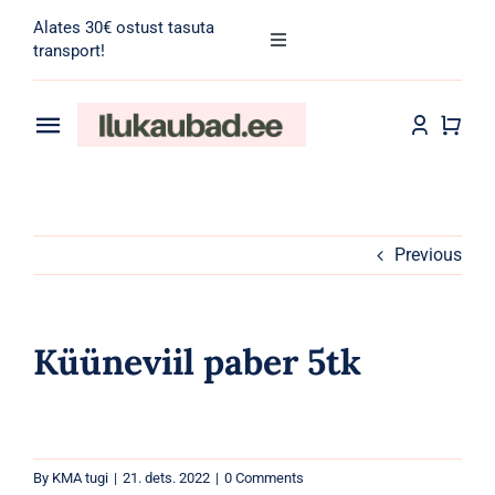
Skip
Alates 30€ ostust tasuta
to
Toggle
transport!
Navigation
content
Search
for:
Toggle
Navigation
Transport
Juuksehooldus
Näohooldus
Previous
Kehahooldus
Küüneviil paber 5tk
Meik
Tarvikud
By
KMA tugi
|
21. dets. 2022
|
0 Comments