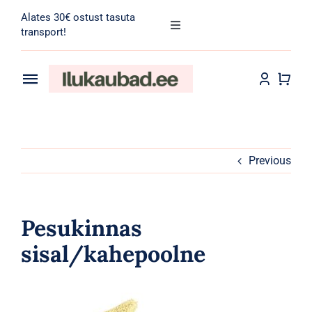
Skip
Alates 30€ ostust tasuta
to
Toggle
transport!
Navigation
content
Search
for:
Toggle
Navigation
Transport
Juuksehooldus
Näohooldus
Previous
Kehahooldus
Pesukinnas
Meik
sisal/kahepoolne
Tarvikud