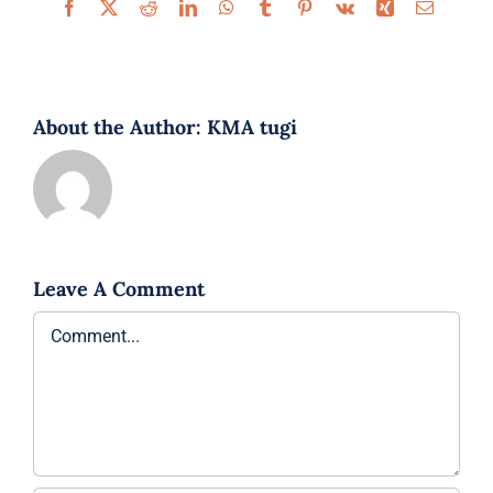
Facebook
X
Reddit
LinkedIn
WhatsApp
Tumblr
Pinterest
Vk
Xing
Email
About the Author:
KMA tugi
Leave A Comment
Comment