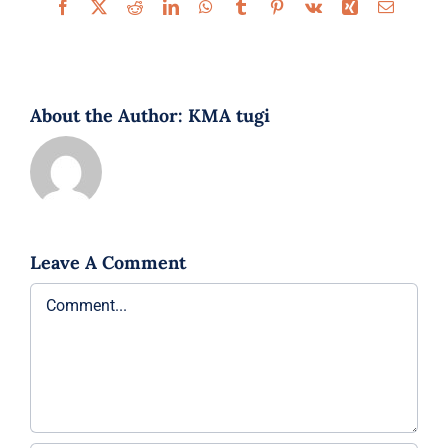
Facebook
X
Reddit
LinkedIn
WhatsApp
Tumblr
Pinterest
Vk
Xing
Email
About the Author:
KMA tugi
Leave A Comment
Comment