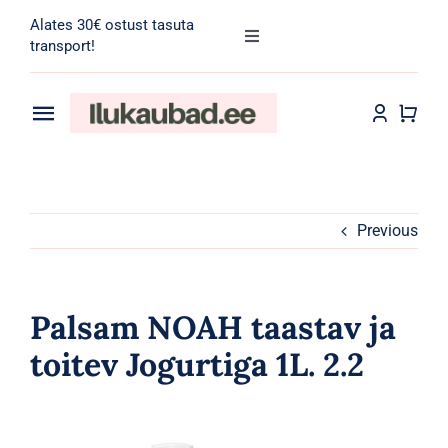
Skip
Alates 30€ ostust tasuta
to
Toggle
transport!
Navigation
content
Search
for:
Toggle
Navigation
Transport
Juuksehooldus
Näohooldus
Previous
Kehahooldus
Palsam NOAH taastav ja
Meik
toitev Jogurtiga 1L. 2.2
Tarvikud