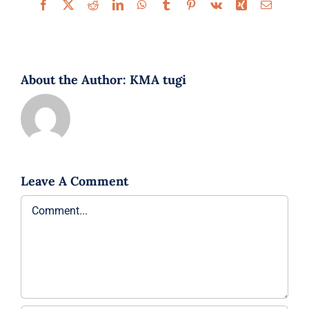
Facebook
X
Reddit
LinkedIn
WhatsApp
Tumblr
Pinterest
Vk
Xing
Email
About the Author:
KMA tugi
Leave A Comment
Comment