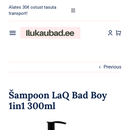
Skip
Alates 30€ ostust tasuta
to
Toggle
transport!
Navigation
content
Search
for:
Toggle
Navigation
Transport
Juuksehooldus
Näohooldus
Previous
Kehahooldus
Šampoon LaQ Bad Boy
Meik
1in1 300ml
Tarvikud