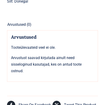
Silt:
Donegal
Arvustused (0)
Arvustused
Tooteülevaateid veel ei ole.
Arvustust saavad kirjutada ainult need
sisseloginud kasutajad, kes on antud toote
ostnud.
Share On Facebook
Tweet This Product