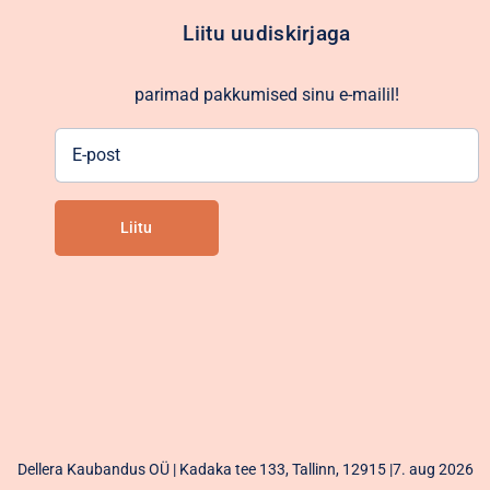
Liitu uudiskirjaga
parimad pakkumised sinu e-mailil!
E-
post
Liitu
Alternative:
Dellera Kaubandus OÜ | Kadaka tee 133, Tallinn, 12915 |7. aug 2026