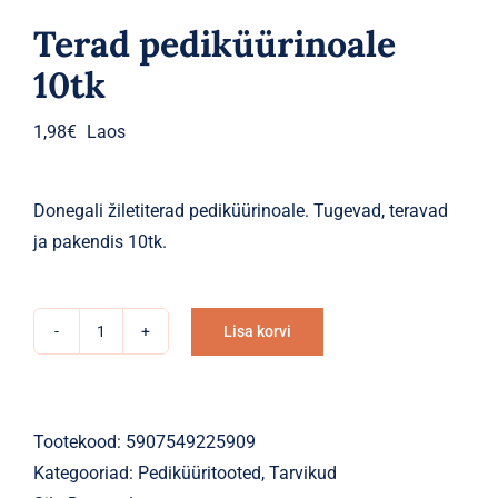
Parfüümid
Terad pediküürinoale
Kaubamärgid
10tk
Eripakkumised
1,98
€
Laos
Donegali žiletiterad pediküürinoale. Tugevad, teravad
ja pakendis 10tk.
Lisa korvi
Terad
Alternative:
pediküürinoale
10tk
kogus
Tootekood:
5907549225909
Kategooriad:
Pediküüritooted
,
Tarvikud