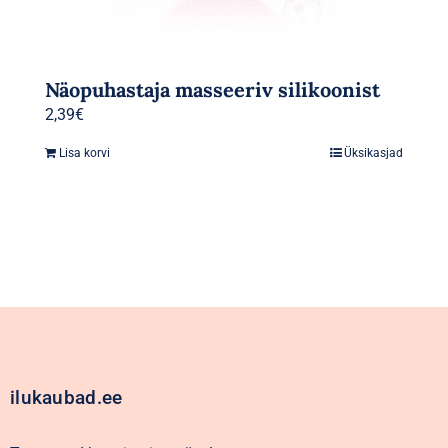
Näopuhastaja masseeriv silikoonist
2,39
€
Lisa korvi
Üksikasjad
ilukaubad.ee