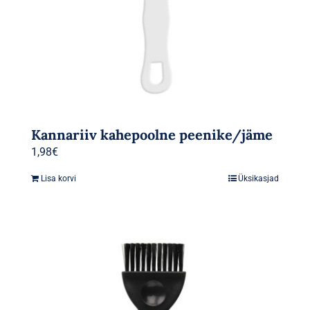
Kannariiv kahepoolne peenike/jäme
1,98
€
Lisa korvi
Üksikasjad