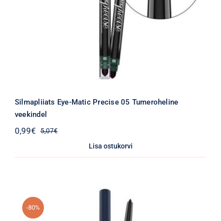
Silmapliiats Eye-Matic Precise 05 Tumeroheline
veekindel
0,99
€
5,07
€
Algne
Praegune
hind
hind
Lisa ostukorvi
oli:
on:
5,07€.
0,99€.
-80%