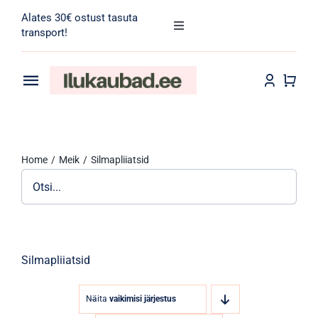
Skip
Alates 30€ ostust tasuta
to
Toggle
transport!
Navigation
content
Search
for:
Toggle
Navigation
Transport
Juuksehooldus
Home
Meik
Silmapliiatsid
Näohooldus
Kehahooldus
Meik
Silmapliiatsid
Tarvikud
Näita
vaikimisi järjestus