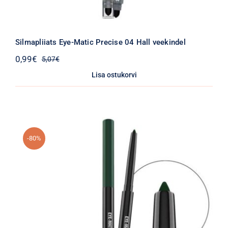
Silmapliiats Eye-Matic Precise 04 Hall veekindel
0,99
€
5,07
€
Algne
Praegune
hind
hind
Lisa ostukorvi
oli:
on:
5,07€.
0,99€.
-80%