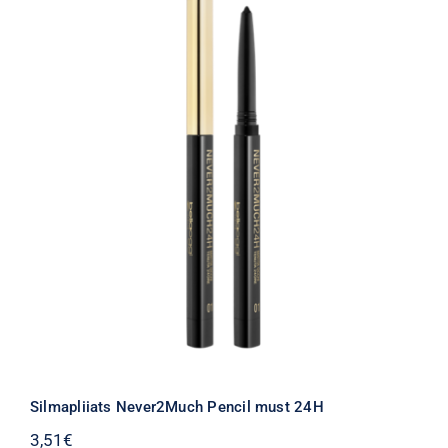
Silmapliiats Never2Much Pencil must 24H
3,51
€