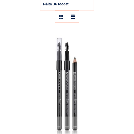
Parfüümid
Näita
36 toodet
Kaubamärgid
Eripakkumised