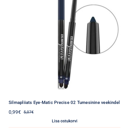
Silmapliiats Eye-Matic Precise 02 Tumesinine veekindel
0,99
€
5,07
€
Algne
Praegune
hind
hind
Lisa ostukorvi
oli:
on: