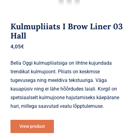
Kulmupliiats I Brow Liner 03
Hall
4,05
€
Bella Oggi kulmupliiatsiga on lihtne kujundada
trendikat kulmujoont. Pliiats on keskmise
tugevusega ning meeldiva tekstuuriga. Väga
kauapüsiv ning ei lähe hõõrdudes laiali. Korgil on
spetsiaalselt kulmujoone hajutamiseks käepärane
hari, millega saavutad veatu lõpptulemuse.
View product