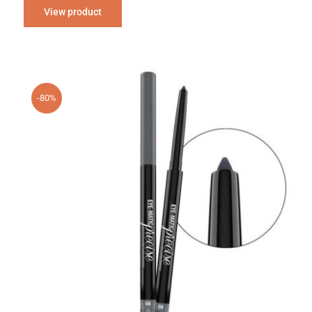
View product
-80%