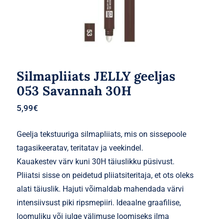
Silmapliiats JELLY geeljas
053 Savannah 30H
5,99
€
Geelja tekstuuriga silmapliiats, mis on sissepoole
tagasikeeratav, teritatav ja veekindel.
Kauakestev värv kuni 30H täiuslikku püsivust.
Pliiatsi sisse on peidetud pliiatsiteritaja, et ots oleks
alati täiuslik. Hajuti võimaldab mahendada värvi
intensiivsust piki ripsmepiiri. Ideaalne graafilise,
loomuliku või julge välimuse loomiseks ilma