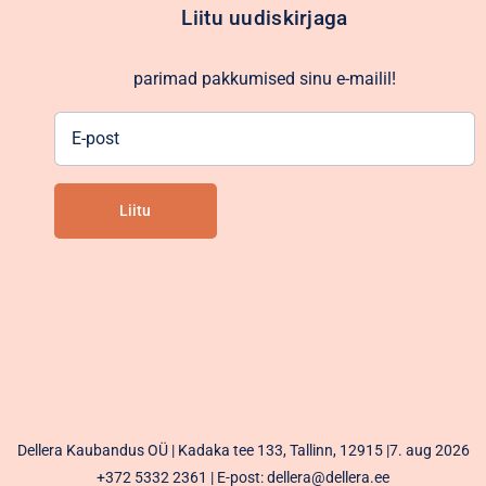
Liitu uudiskirjaga
parimad pakkumised sinu e-mailil!
E-
post
Liitu
Alternative:
Dellera Kaubandus OÜ | Kadaka tee 133, Tallinn, 12915 |7. aug 2026
+372 5332 2361
| E-post: dellera@dellera.ee