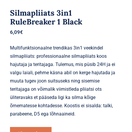
Silmapliiats 3in1
RuleBreaker 1 Black
6,09
€
Multifunktsionaalne trendikas 3in1 veekindel
silmapliiats: professionaalne silmapliiats koos
hajutaja ja teritajaga. Tulemus, mis püsib 24H ja ei
valgu laiali, pehme käsna abil on kerge hajutada ja
muuta tugev joon suitsuseks ning sisemise
teritajaga on võimalik viimistleda pliiatsi ots
üliteravaks et pääseda ligi ka silma kõige
õrnematesse kohtadesse. Koostis ei sisalda: talki,
parabeene, D5 ega lõhnaaineid.