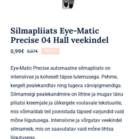
Silmapliiats Eye-Matic
Precise 04 Hall veekindel
0,99
€
5,07
€
80% Off
Algne
Praegune
hind
hind
oli:
on:
Eye-Matic Precise automaatne silmapliiats on
5,07€.
0,99€.
intensiivse ja koheselt täpse tulemusega. Pehme,
kergelt pealekandtav ning tugeva värvipigmendiga.
Silmameigi pealekandmine on lihtne ja mugav tänu
pliiatsi kreemjale ja ülikergele voolavale tekstuurile,
mis võimaldab teil joonistada täpsed varjundid vaid
mõne liigutusega. Intensiivne ja võrgutav veekindel
silmameik, mis on saavutatav vaid mõne lihtsa
liigutusega.