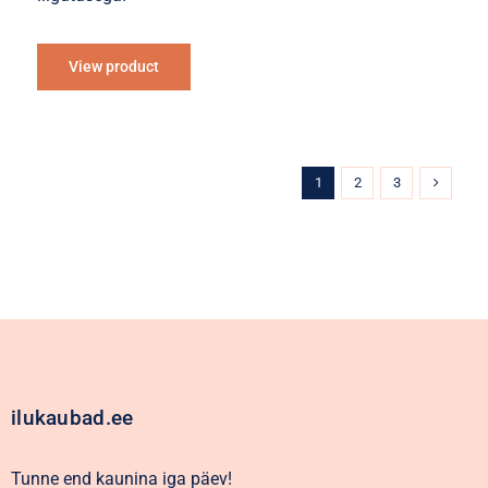
View product
1
2
3
ilukaubad.ee
Tunne end kaunina iga päev!