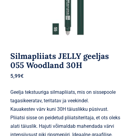
Silmapliiats JELLY geeljas
055 Woodland 30H
5,99
€
Geelja tekstuuriga silmapliiats, mis on sissepoole
tagasikeeratav, teritatav ja veekindel.
Kauakestev värv kuni 30H täiuslikku püsivust.
Pliiatsi sisse on peidetud pliiatsiteritaja, et ots oleks
alati täiuslik. Hajuti võimaldab mahendada värvi
intensiivsust piki ripsmepiiri. Ideaalne graafilise,