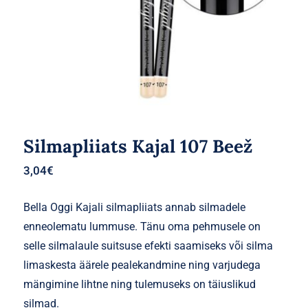
Silmapliiats Kajal 107 Beež
3,04
€
Bella Oggi Kajali silmapliiats annab silmadele
enneolematu lummuse. Tänu oma pehmusele on
selle silmalaule suitsuse efekti saamiseks või silma
limaskesta äärele pealekandmine ning varjudega
mängimine lihtne ning tulemuseks on täiuslikud
silmad.