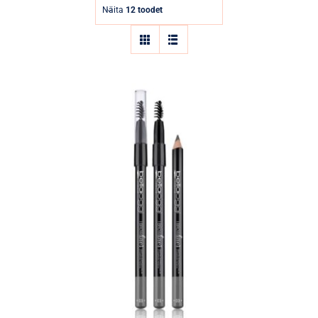
Parfüümid
Näita
12 toodet
Kaubamärgid
Eripakkumised