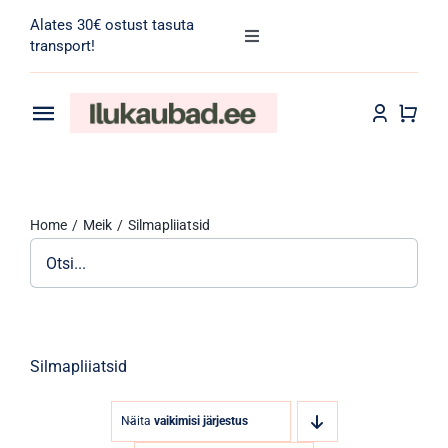
Skip
Alates 30€ ostust tasuta
to
Toggle
transport!
Navigation
content
Search
for:
Toggle
Navigation
Transport
Juuksehooldus
Home
Meik
Silmapliiatsid
Näohooldus
Kehahooldus
Meik
Silmapliiatsid
Tarvikud
Näita
vaikimisi järjestus