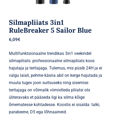
Silmapliiats 3in1
RuleBreaker 5 Sailor Blue
6,09
€
Multifunktsionaalne trendikas 3in1 veekindel
silmapliiats: professionaalne silmapliiats koos
hajutaja ja teritajaga. Tulemus, mis püsib 24H ja ei
valgu laiali, pehme käsna abil on kerge hajutada ja
muuta tugev joon suitsuseks ning sisemise
teritajaga on võimalik viimistleda pliiatsi ots
üliteravaks et pääseda ligi ka silma kõige
õrnematesse kohtadesse. Koostis ei sisalda: talki,
parabeene, D5 ega lõhnaaineid.