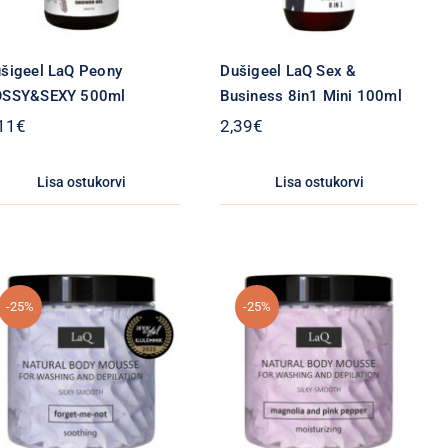
šigeel LaQ Peony
Dušigeel LaQ Sex &
OSSY&SEXY 500ml
Business 8in1 Mini 100ml
11
€
2,39
€
Lisa ostukorvi
Lisa ostukorvi
-25%
-25%