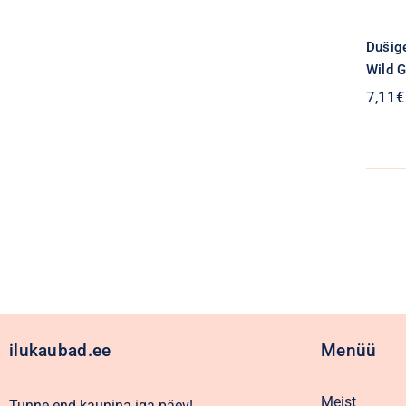
Dušig
Wild 
7,11
€
ilukaubad.ee
Menüü
Meist
Tunne end kaunina iga päev!