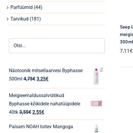
Parfüümid
(44)
Tarvikud
(181)
Seep L
meigi
300m
7,11
€
Näotoonik mitsellaarvesi Byphasse
Algne
Praegune
500ml
4,75
€
3,25
€
hind
hind
oli:
on:
Meigieemaldussalvrätikud
4,75€.
3,25€.
Byphasse kõikidele nahatüüpidele
Algne
Praegune
40tk
3,55
€
2,55
€
hind
hind
Palsam NOAH toitev Mangoga
oli:
on: