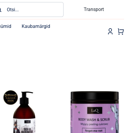
rch
Transport
üümid
Kaubamärgid