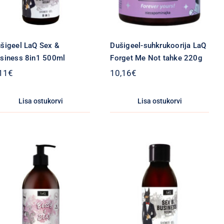
šigeel LaQ Sex &
Dušigeel-suhkrukoorija LaQ
siness 8in1 500ml
Forget Me Not tahke 220g
11
€
10,16
€
Lisa ostukorvi
Lisa ostukorvi