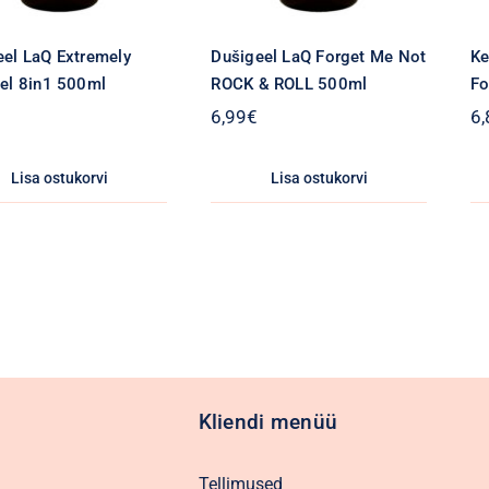
eel LaQ Extremely
Dušigeel LaQ Forget Me Not
Ke
Gel 8in1 500ml
ROCK & ROLL 500ml
Fo
6,99
€
6,
Lisa ostukorvi
Lisa ostukorvi
Kliendi menüü
Tellimused