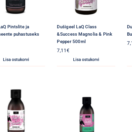
aQ Pintslite ja
Dušigeel LaQ Class
Du
seente puhastuseks
&Success Magnolia & Pink
Bu
l
Pepper 500ml
7,
7,11
€
Lisa ostukorvi
Lisa ostukorvi