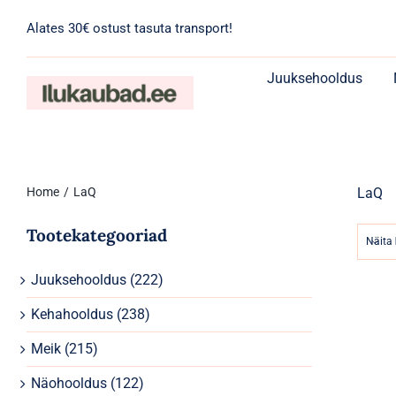
Skip
Alates 30€ ostust tasuta transport!
to
content
Juuksehooldus
Home
LaQ
LaQ
Tootekategooriad
Näita
Juuksehooldus
(222)
Kehahooldus
(238)
Meik
(215)
Näohooldus
(122)