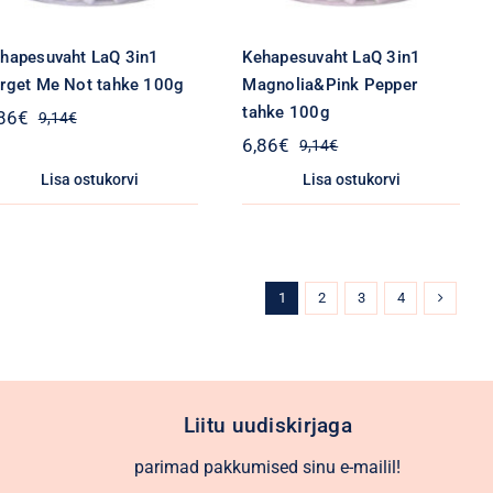
hapesuvaht LaQ 3in1
Kehapesuvaht LaQ 3in1
rget Me Not tahke 100g
Magnolia&Pink Pepper
tahke 100g
86
€
9,14
€
Algne
Praegune
6,86
€
9,14
€
hind
hind
Algne
Praegune
oli:
on:
hind
hind
Lisa ostukorvi
Lisa ostukorvi
9,14€.
6,86€.
oli:
on:
9,14€.
6,86€.
1
2
3
4
Liitu uudiskirjaga
parimad pakkumised sinu e-mailil!