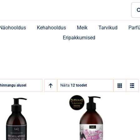
Sea
for:
Näohooldus
Kehahooldus
Meik
Tarvikud
Parf
Eripakkumised
hinnangu alusel
Näita
12 toodet