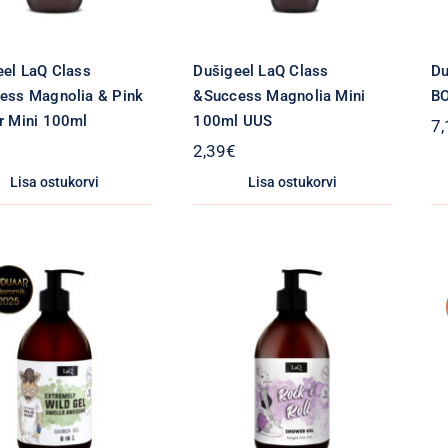
eel LaQ Class
Dušigeel LaQ Class
Du
ess Magnolia & Pink
&Success Magnolia Mini
B
r Mini 100ml
100ml UUS
7,
2,39
€
Lisa ostukorvi
Lisa ostukorvi