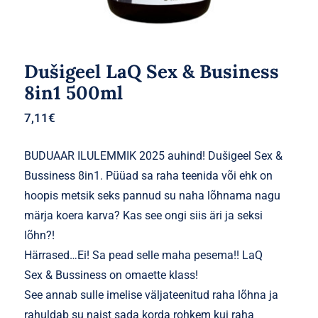
Dušigeel LaQ Sex & Business
8in1 500ml
7,11
€
BUDUAAR ILULEMMIK 2025 auhind! Dušigeel Sex &
Bussiness 8in1. Püüad sa raha teenida või ehk on
hoopis metsik seks pannud su naha lõhnama nagu
märja koera karva? Kas see ongi siis äri ja seksi
lõhn?!
Härrased…Ei! Sa pead selle maha pesema!! LaQ
Sex & Bussiness on omaette klass!
See annab sulle imelise väljateenitud raha lõhna ja
rahuldab su naist sada korda rohkem kui raha