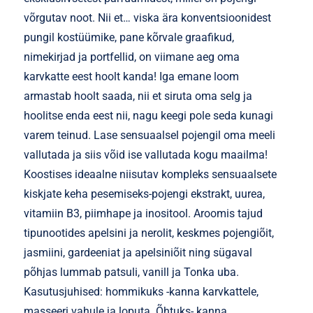
võrgutav noot. Nii et… viska ära konventsioonidest
pungil kostüümike, pane kõrvale graafikud,
nimekirjad ja portfellid, on viimane aeg oma
karvkatte eest hoolt kanda! Iga emane loom
armastab hoolt saada, nii et siruta oma selg ja
hoolitse enda eest nii, nagu keegi pole seda kunagi
varem teinud. Lase sensuaalsel pojengil oma meeli
vallutada ja siis võid ise vallutada kogu maailma!
Koostises ideaalne niisutav kompleks sensuaalsete
kiskjate keha pesemiseks-pojengi ekstrakt, uurea,
vitamiin B3, piimhape ja inositool. Aroomis tajud
tipunootides apelsini ja nerolit, keskmes pojengiõit,
jasmiini, gardeeniat ja apelsiniõit ning sügaval
põhjas lummab patsuli, vanill ja Tonka uba.
Kasutusjuhised: hommikuks -kanna karvkattele,
masseeri vahule ja loputa. Õhtuks- kanna