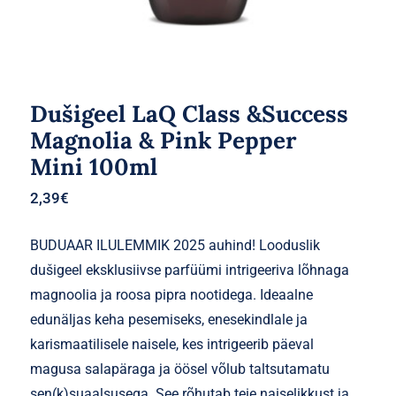
Dušigeel LaQ Class &Success
Magnolia & Pink Pepper
Mini 100ml
2,39
€
BUDUAAR ILULEMMIK 2025 auhind! Looduslik
dušigeel eksklusiivse parfüümi intrigeeriva lõhnaga
magnoolia ja roosa pipra nootidega. Ideaalne
edunäljas keha pesemiseks, enesekindlale ja
karismaatilisele naisele, kes intrigeerib päeval
magusa salapäraga ja öösel võlub taltsutamatu
sen(k)suaalsusega. See rõhutab teie naiselikkust ja