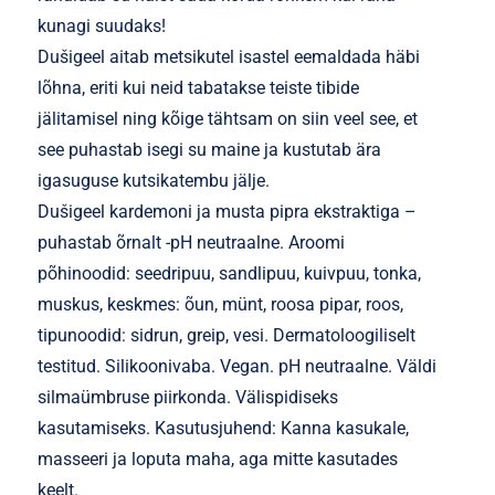
kunagi suudaks!
Dušigeel aitab metsikutel isastel eemaldada häbi
lõhna, eriti kui neid tabatakse teiste tibide
jälitamisel ning kõige tähtsam on siin veel see, et
see puhastab isegi su maine ja kustutab ära
igasuguse kutsikatembu jälje.
Dušigeel kardemoni ja musta pipra ekstraktiga –
puhastab õrnalt -pH neutraalne. Aroomi
põhinoodid: seedripuu, sandlipuu, kuivpuu, tonka,
muskus, keskmes: õun, münt, roosa pipar, roos,
tipunoodid: sidrun, greip, vesi. Dermatoloogiliselt
testitud. Silikoonivaba. Vegan. pH neutraalne. Väldi
silmaümbruse piirkonda. Välispidiseks
kasutamiseks. Kasutusjuhend: Kanna kasukale,
masseeri ja loputa maha, aga mitte kasutades
keelt.