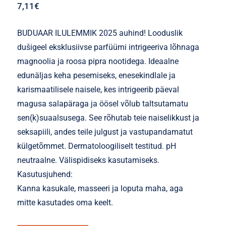
7,11
€
BUDUAAR ILULEMMIK 2025 auhind! Looduslik
dušigeel eksklusiivse parfüümi intrigeeriva lõhnaga
magnoolia ja roosa pipra nootidega. Ideaalne
edunäljas keha pesemiseks, enesekindlale ja
karismaatilisele naisele, kes intrigeerib päeval
magusa salapäraga ja öösel võlub taltsutamatu
sen(k)suaalsusega. See rõhutab teie naiselikkust ja
seksapiili, andes teile julgust ja vastupandamatut
külgetõmmet. Dermatoloogiliselt testitud. pH
neutraalne. Välispidiseks kasutamiseks.
Kasutusjuhend:
Kanna kasukale, masseeri ja loputa maha, aga
mitte kasutades oma keelt.