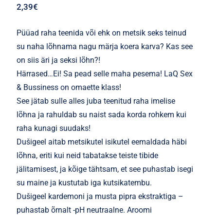
2,39
€
Püüad raha teenida või ehk on metsik seks teinud
su naha lõhnama nagu märja koera karva? Kas see
on siis äri ja seksi lõhn?!
Härrased…Ei! Sa pead selle maha pesema! LaQ Sex
& Bussiness on omaette klass!
See jätab sulle alles juba teenitud raha imelise
lõhna ja rahuldab su naist sada korda rohkem kui
raha kunagi suudaks!
Dušigeel aitab metsikutel isikutel eemaldada häbi
lõhna, eriti kui neid tabatakse teiste tibide
jälitamisest, ja kõige tähtsam, et see puhastab isegi
su maine ja kustutab iga kutsikatembu.
Dušigeel kardemoni ja musta pipra ekstraktiga –
puhastab õrnalt -pH neutraalne. Aroomi