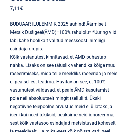
7,11
€
BUDUAAR ILULEMMIK 2025 auhind! Äärmiselt
Metsik Dušigeel(ÄMD)=100% rahulolu* *Uuring viidi
läbi kahe hoolikalt valitud meessoost inimliigi
esindaja grupis.
Kõik vastanutest kinnitavad, et ÄMD puhastab
nahka. Lisaks on see täiuslik vahend ka kõige muu
raseerimiseks, mida teile meeldiks raseerida ja meie
ei pea sellest teadma. Huvitav on see, et 100%
vastanutest väidavad, et peale ÄMD kasutamist
pole neil absoluutselt mingit tselluliiti. Ükski
negatiivne teiepoolne arvustus meid ei üllataks ja
isegi kui need tekiksid, peaksime neid ignoreerima,
sest kõik vastasoo esindajad metsistuvad koheselt
ja meeldivalt. Ja miks -sest kõik nõustuvad: geel