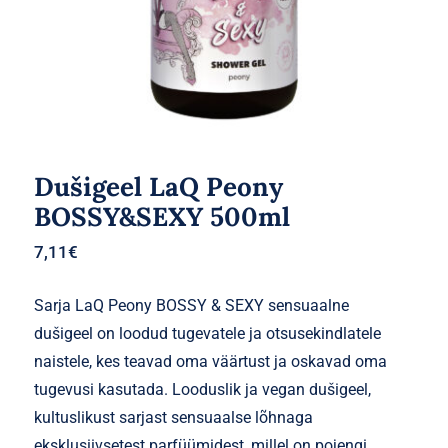
Dušigeel LaQ Peony
BOSSY&SEXY 500ml
7,11
€
Sarja LaQ Peony BOSSY & SEXY sensuaalne
dušigeel on loodud tugevatele ja otsusekindlatele
naistele, kes teavad oma väärtust ja oskavad oma
tugevusi kasutada. Looduslik ja vegan dušigeel,
kultuslikust sarjast sensuaalse lõhnaga
eksklusiivsetest parfüümidest, millel on pojengi