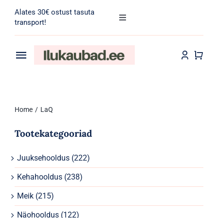
Skip
Alates 30€ ostust tasuta
to
Toggle
transport!
Navigation
content
Search
for:
Toggle
Navigation
Transport
Juuksehooldus
Home
LaQ
Näohooldus
Tootekategooriad
Kehahooldus
Juuksehooldus
(222)
Meik
Kehahooldus
(238)
Tarvikud
Meik
(215)
Näohooldus
(122)