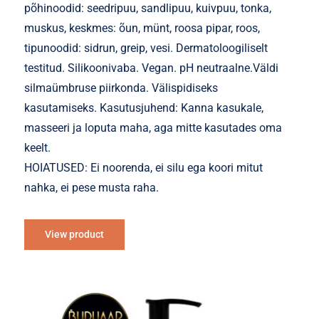
põhinoodid: seedripuu, sandlipuu, kuivpuu, tonka,
muskus, keskmes: õun, münt, roosa pipar, roos,
tipunoodid: sidrun, greip, vesi. Dermatoloogiliselt
testitud. Silikoonivaba. Vegan. pH neutraalne.Väldi
silmaümbruse piirkonda. Välispidiseks
kasutamiseks. Kasutusjuhend: Kanna kasukale,
masseeri ja loputa maha, aga mitte kasutades oma
keelt.
HOIATUSED: Ei noorenda, ei silu ega koori mitut
nahka, ei pese musta raha.
View product