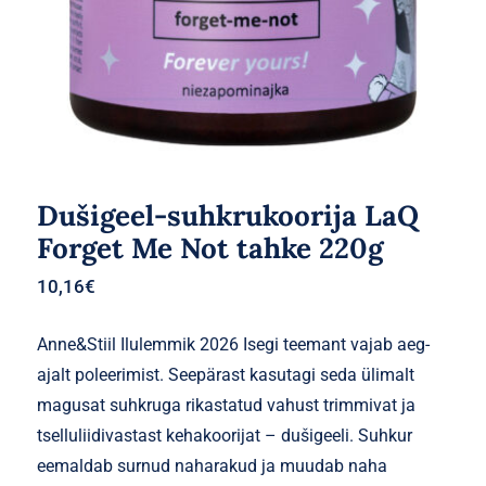
Dušigeel-suhkrukoorija LaQ
Forget Me Not tahke 220g
10,16
€
Anne&Stiil Ilulemmik 2026 Isegi teemant vajab aeg-
ajalt poleerimist. Seepärast kasutagi seda ülimalt
magusat suhkruga rikastatud vahust trimmivat ja
tselluliidivastast kehakoorijat – dušigeeli. Suhkur
eemaldab surnud naharakud ja muudab naha