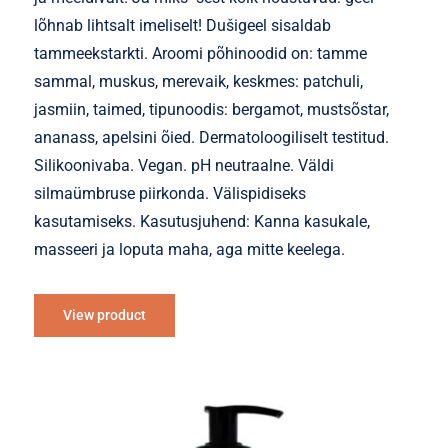
lõhnab lihtsalt imeliselt! Dušigeel sisaldab
tammeekstarkti. Aroomi põhinoodid on: tamme
sammal, muskus, merevaik, keskmes: patchuli,
jasmiin, taimed, tipunoodis: bergamot, mustsõstar,
ananass, apelsini õied. Dermatoloogiliselt testitud.
Silikoonivaba. Vegan. pH neutraalne. Väldi
silmaümbruse piirkonda. Välispidiseks
kasutamiseks. Kasutusjuhend: Kanna kasukale,
masseeri ja loputa maha, aga mitte keelega.
View product