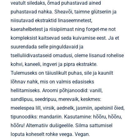
veatult siledaks, õrnad puhastavad ained
puhastavad nahka. Sheavõi, taimne glütseriin ja
niisutavad ekstraktid linaseemnetest,
kaerahelbetest ja riisipiimast ning forget-me not
kompleksist kaitsevad seda kuivamise eest. Ja et
suurendada selle pinguldavaid ja
tselluliidivastaseid omadusi, oleme lisanud rohelise
kohvi, kaneeli, ingveri ja pipra ekstrakte.
Tulemuseks on täiuslikult puhas, sile ja kaunilt
lõhnav nahk, mis on valmis edasiseks
hellitamiseks. Aroomi põhjanoodid: vanill,
sandlipuu, seedripuu, merevaik, keskmes:
meelespea lill, virsik, aednelk, jasmiin, apelsinil õied,
tipunoodiks: mandariin. Kasutamine: hõõru, hõõru,
hõõru! Alternatiiv dušigeelile. Silma sattumisel
loputa koheselt rohke veega. Vegan.