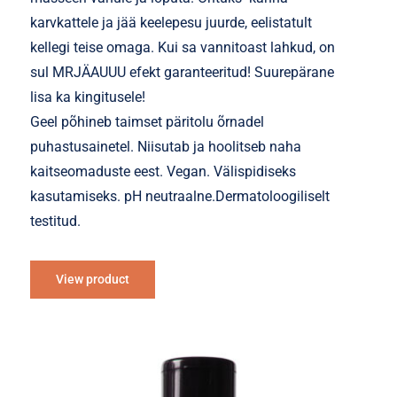
karvkattele ja jää keelepesu juurde, eelistatult
kellegi teise omaga. Kui sa vannitoast lahkud, on
sul MRJÄAUUU efekt garanteeritud! Suurepärane
lisa ka kingitusele!
Geel põhineb taimset päritolu õrnadel
puhastusainetel. Niisutab ja hoolitseb naha
kaitseomaduste eest. Vegan. Välispidiseks
kasutamiseks. pH neutraalne.Dermatoloogiliselt
testitud.
View product