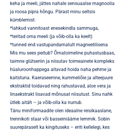
keha ja meeli, jättes nahale sensuaalse magnoolia
ja roosa pipra hõngu. Pärast minu seltsis
kümblemist:
*lahkud vannitoast enesekindla sammuga,
*teritad oma meeli (ja võib-olla ka keelt)
*tunned end vastupandamatult magneetilisena
Mis mu sees peitub? Õrnatoimeline puhastusbaas,
taimne glütseriin ja niisutav toimeainete kompleks
hüaluroonhappega aitavad hoida naha pehme ja
kaitstuna. Kaeraseemne, kummeliõie ja alteejuure
ekstraktid toidavad ning rahustavad, aloe vera ja
linaekstrakt lisavad mõnusat niisutust. Sinu nahk
ütleb aitäh – ja võib-olla ka nurrub.
Tänu miniformaadile olen ideaalne reisikaaslane,
trennikoti staar või basseiniäärne lemmik. Sobin
suurepäraselt ka kingituseks – eriti kellelegi, kes