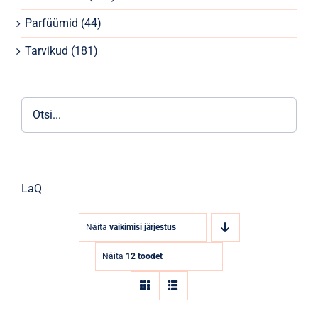
Parfüümid
Parfüümid
(44)
Kaubamärgid
Tarvikud
(181)
Eripakkumised
LaQ
Näita
vaikimisi järjestus
Näita
12 toodet