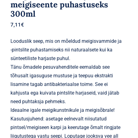
meigiseente puhastuseks
300ml
7,11
€
Looduslik seep, mis on mõeldud meigisvammide ja
-pintslite puhastamiseks nii naturaalsete kui ka
sünteetiliste harjaste puhul.
Tänu õrnadele pesuvahenditele eemaldab see
tõhusalt igasuguse mustuse ja teepuu ekstrakti
lisamine tagab antibakteriaalse toime. See ei
kahjusta ega kuivata pintslite harjaseid, vaid jätab
need puhtaksja pehmeks.
Ideaalne igale meigikunstnikule ja meigisõbrale!
Kasutusjuhend: asetage eelnevalt niisutatud
pintsel/meigiseen karpi ja keerutage õrnalt ringjate
liigutustega vastu seepi. Loputage jooksva vee all