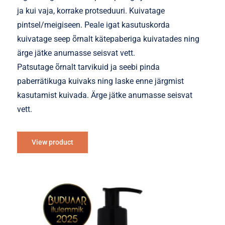
ja kui vaja, korrake protseduuri. Kuivatage
pintsel/meigiseen. Peale igat kasutuskorda
kuivatage seep õrnalt kätepaberiga kuivatades ning
ärge jätke anumasse seisvat vett.
Patsutage õrnalt tarvikuid ja seebi pinda
paberrätikuga kuivaks ning laske enne järgmist
kasutamist kuivada. Ärge jätke anumasse seisvat
vett.
View product