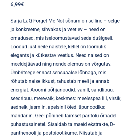
6,99
€
Sarja LaQ Forget Me Not sõnum on selline – selge
ja konkreetne, sihvakas ja veetlev – need on
omadused, mis iseloomustavad seda dušigeeli.
Loodud just neile naistele, kellel on loomulik
elegants ja kütkestav veetlus. Need naised on
meeldejäävad ning nende olemus on võrgutav.
Ümbritsege ennast sensuaalse lõhnaga, mis
rõhutab naiselikkust, rahustab meeli ja annab
energiat. Aroomi põhjanoodid: vanill, sandlipuu,
seedripuu, merevaik, keskmes: meelespea lill, virsik,
aednelk, jasmiin, apelsinil õied, tipunoodiks:
mandariin. Geel põhineb taimset päritolu õrnadel
puhastusainetel. Sisaldab taimseid ekstrakte, D-
panthenooli ja postbiootikume. Niisutab ja