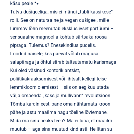
käsu peale 🐾
Tutvu dušigeeliga, mis ei mängi „tubli kassikese“
rolli. See on naturaalne ja vegan dušigeel, mille
lummav lõhn meenutab eksklusiivset parfüümi –
sensuaalne magnoolia kohtub särtsaka roosa
pipraga. Tulemus? Enesekindlus pudelis.
Loodud naisele, kes päeval võlub magusa
salapäraga ja õhtul särab taltsutamatu karismaga.
Kui oled väsinud kontoriklantsist,
poliitikakraaksumisest või lihtsalt kellegi teise
lemmikloom olemisest – siis on aeg kuulutada
välja omaenda „kass ja mullivann“ revolutsioon.
Tõmba kardin eest, pane oma nähtamatu kroon
pähe ja astu maailma nagu tõeline lõviemane.
Mida ma sinu heaks teen? Ma ei luba, et maailm
muutub – aga sina muutud kindlasti. Hellitan su